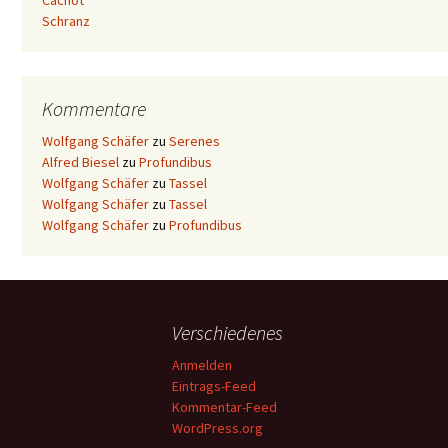
Cachot
Schranz
Kommentare
Wolfgang Schäfer
zu
Serenes
Alfred Biesel
zu
Profundibus
Wolfgang Schäfer
zu
Tassel
Wolfgang Schäfer
zu
Tassel
Wolfgang Schäfer
zu
Profundibus
Verschiedenes
Anmelden
Eintrags-Feed
Kommentar-Feed
WordPress.org