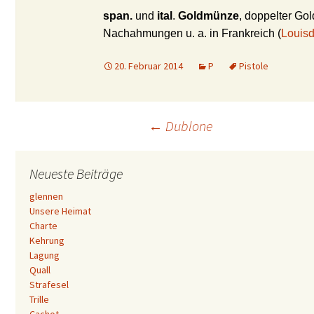
span.
und
ital
.
Goldmünze
, doppelter Go
Nachahmungen u. a. in Frankreich
(
Louisd
20. Februar 2014
P
Pistole
Beitrags-
←
Dublone
Navigation
Neueste Beiträge
glennen
Unsere Heimat
Charte
Kehrung
Lagung
Quall
Strafesel
Trille