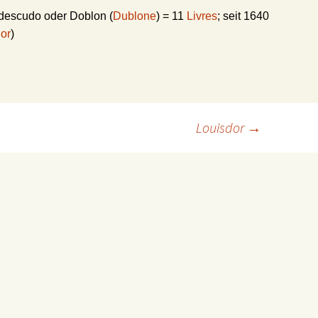
ldescudo oder Doblon (
Dublone
) = 11
Livres
; seit 1640
or
)
Louisdor
→