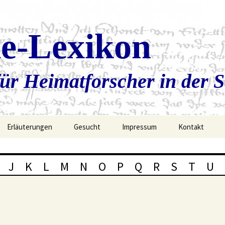
ie-Lexikon
ür Heimatforscher in der 
Erläuterungen
Gesucht
Impressum
Kontakt
J
K
L
M
N
O
P
Q
R
S
T
U