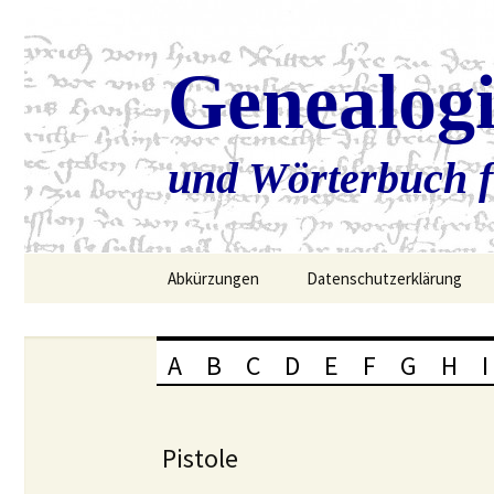
Genealog
und Wörterbuch f
Zum
Abkürzungen
Datenschutzerklärung
Inhalt
springen
A
B
C
D
E
F
G
H
I
Pistole