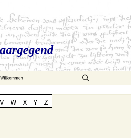
Saargegend
Suchen
Willkommen
nach:
V
W
X
Y
Z