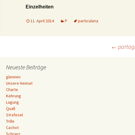
Einzelheiten
11. April 2014
P
particularia
Beitrags-
←
partag
Navigation
Neueste Beiträge
glennen
Unsere Heimat
Charte
Kehrung
Lagung
Quall
Strafesel
Trille
Cachot
Schranz