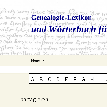
Genealogie-Lexikon
und Wörterbuch fü
Zum
Menü
Inhalt
springen
A
B
C
D
E
F
G
H
I
partagieren