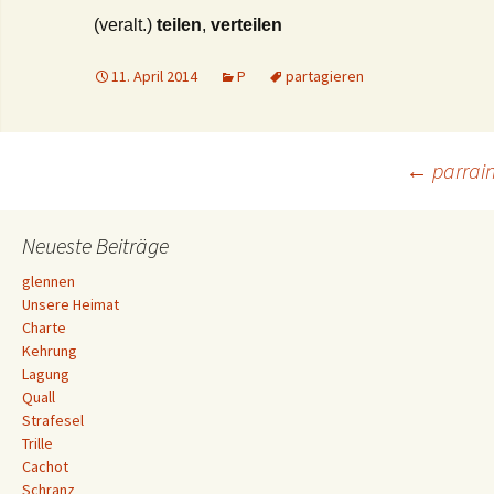
(veralt.)
teilen
,
verteilen
11. April 2014
P
partagieren
Beitrags-
←
parrai
Navigation
Neueste Beiträge
glennen
Unsere Heimat
Charte
Kehrung
Lagung
Quall
Strafesel
Trille
Cachot
Schranz