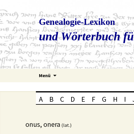
Genealogie-Lexikon
und Wörterbuch fü
Zum
Menü
Inhalt
springen
A
B
C
D
E
F
G
H
I
onus, onera
(lat.)