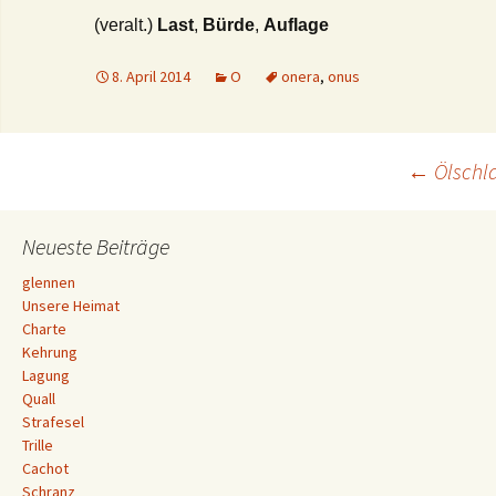
(veralt.)
Last
,
Bürde
,
Auflage
8. April 2014
O
onera
,
onus
Beitrags-
←
Ölschl
Navigation
Neueste Beiträge
glennen
Unsere Heimat
Charte
Kehrung
Lagung
Quall
Strafesel
Trille
Cachot
Schranz