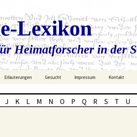
ie-Lexikon
ür Heimatforscher in der 
Erläuterungen
Gesucht
Impressum
Kontakt
J
K
L
M
N
O
P
Q
R
S
T
U