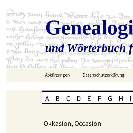
Genealog
und Wörterbuch f
Zum
Abkürzungen
Datenschutzerklärung
Inhalt
springen
A
B
C
D
E
F
G
H
I
Okkasion, Occasion