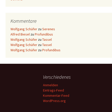
Kommentare
Wolfgang Schäfer
zu
Serenes
Alfred Biesel
zu
Profundibus
Wolfgang Schäfer
zu
Tassel
Wolfgang Schäfer
zu
Tassel
Wolfgang Schäfer
zu
Profundibus
Verschiedenes
Anmelden
Eintrags-Feed
Kommentar-Feed
WordPress.org