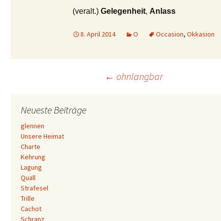
(veralt.)
Gelegenheit
,
Anlass
8. April 2014
O
Occasion
,
Okkasion
Beitrags-
←
ohnlangbar
Navigation
Neueste Beiträge
glennen
Unsere Heimat
Charte
Kehrung
Lagung
Quall
Strafesel
Trille
Cachot
Schranz