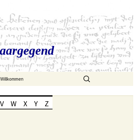
Saargegend
Suchen
Willkommen
nach:
V
W
X
Y
Z