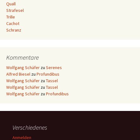
Quall
Strafesel
Trille
Cachot
Schranz
Kommentare
Wolfgang Schäfer
zu
Serenes
Alfred Biesel
zu
Profundibus
Wolfgang Schäfer
zu
Tassel
Wolfgang Schäfer
zu
Tassel
Wolfgang Schäfer
zu
Profundibus
Verschiedenes
Anmelden