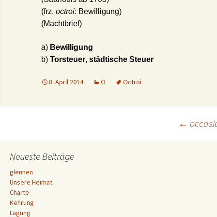
(frz.
octroi
: Bewilligung)
(Machtbrief)
a)
Bewilligung
b)
Torsteuer
,
städtische Steuer
8. April 2014
O
Octroi
Beitrags-
←
occasi
Navigation
Neueste Beiträge
glennen
Unsere Heimat
Charte
Kehrung
Lagung