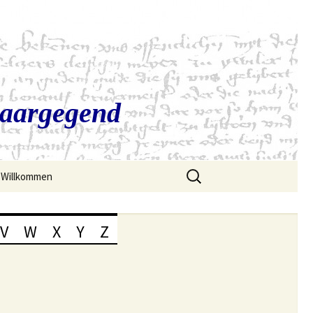
Saargegend
Suchen
Willkommen
nach:
V
W
X
Y
Z