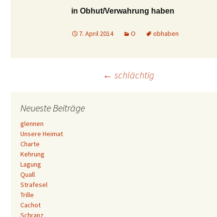
in Obhut/Verwahrung haben
7. April 2014
O
obhaben
Beitrags-
←
schlächtig
Navigation
Neueste Beiträge
glennen
Unsere Heimat
Charte
Kehrung
Lagung
Quall
Strafesel
Trille
Cachot
Schranz