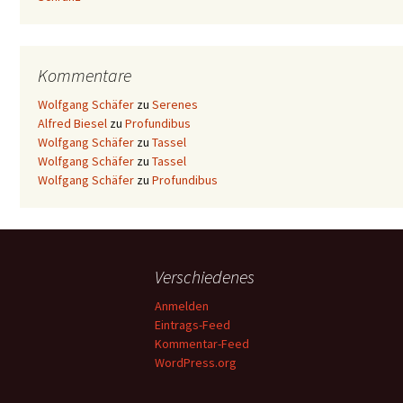
Kommentare
Wolfgang Schäfer
zu
Serenes
Alfred Biesel
zu
Profundibus
Wolfgang Schäfer
zu
Tassel
Wolfgang Schäfer
zu
Tassel
Wolfgang Schäfer
zu
Profundibus
Verschiedenes
Anmelden
Eintrags-Feed
Kommentar-Feed
WordPress.org