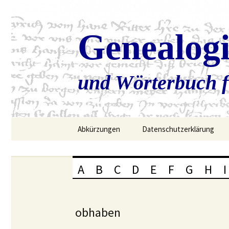
Genealog
und Wörterbuch f
Zum
Abkürzungen
Datenschutzerklärung
Inhalt
springen
A
B
C
D
E
F
G
H
I
obhaben