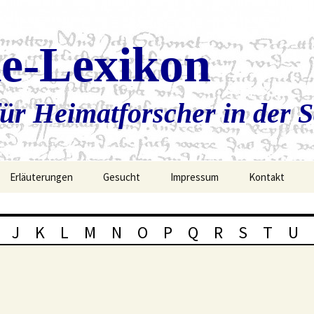
ie-Lexikon
ür Heimatforscher in der 
Erläuterungen
Gesucht
Impressum
Kontakt
J
K
L
M
N
O
P
Q
R
S
T
U