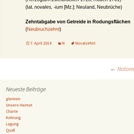
(lat.
novales, -ium
[Mz.]: Neuland, Neubrüche)
Zehntabgabe von Getreide in Rodungsflächen
(
Neubruchzehnt
)
7. April 2014
N
Novalzehnt
Beitrags-
←
Notorei
Navigation
Neueste Beiträge
glennen
Unsere Heimat
Charte
Kehrung
Lagung
Quall