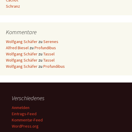
Cachot
Schranz
Kommentare
Wolfgang Schäfer
zu
Serenes
Alfred Biesel
zu
Profundibus
Wolfgang Schäfer
zu
Tassel
Wolfgang Schäfer
zu
Tassel
Wolfgang Schäfer
zu
Profundibus
Verschiedenes
Anmelden
Eintrags-Feed
Kommentar-Feed
WordPress.org