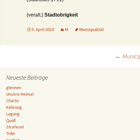
(veralt.)
Stadtobrigkeit
5. April 2014
M
Munizipialität
Beitrags-
←
Munici
Navigation
Neueste Beiträge
glennen
Unsere Heimat
Charte
Kehrung
Lagung
Quall
Strafesel
Trille