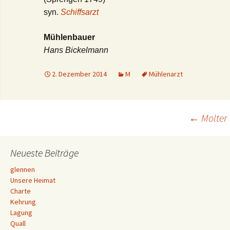
syn.
Schiffsarzt
Mühlenbauer
Hans Bickelmann
2. Dezember 2014
M
Mühlenarzt
Beitrags-
←
Molter
Navigation
Neueste Beiträge
glennen
Unsere Heimat
Charte
Kehrung
Lagung
Quall