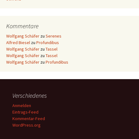
Kommentare
Wolfgang Schäfer
zu
Serenes
Alfred Biesel
zu
Profundibus
Wolfgang Schäfer
zu
Tassel
Wolfgang Schäfer
zu
Tassel
Wolfgang Schäfer
zu
Profundibus
Verschiedenes
Anmelden
Eintrags-Feed
Kommentar-Feed
WordPress.org