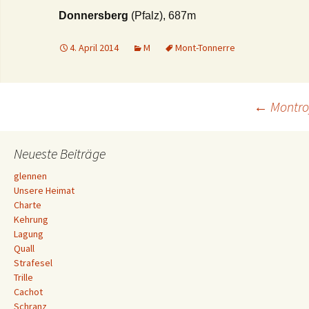
Donnersberg
(Pfalz), 687m
4. April 2014
M
Mont-Tonnerre
Beitrags-
←
Montro
Navigation
Neueste Beiträge
glennen
Unsere Heimat
Charte
Kehrung
Lagung
Quall
Strafesel
Trille
Cachot
Schranz