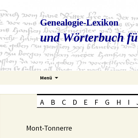
Genealogie-Lexikon
und Wörterbuch fü
Zum
Menü
Inhalt
springen
A
B
C
D
E
F
G
H
I
Mont-Tonnerre