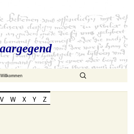
Saargegend
Suchen
Willkommen
nach:
V
W
X
Y
Z