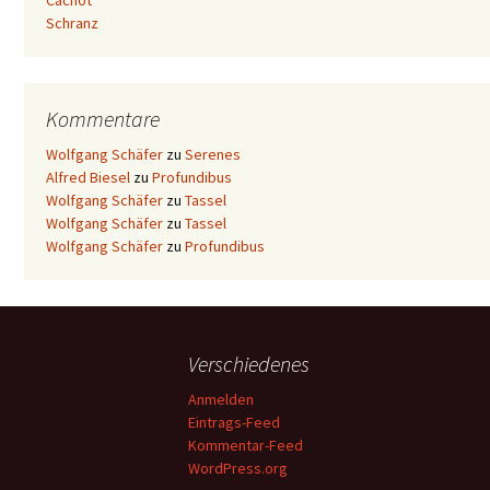
Cachot
Schranz
Kommentare
Wolfgang Schäfer
zu
Serenes
Alfred Biesel
zu
Profundibus
Wolfgang Schäfer
zu
Tassel
Wolfgang Schäfer
zu
Tassel
Wolfgang Schäfer
zu
Profundibus
Verschiedenes
Anmelden
Eintrags-Feed
Kommentar-Feed
WordPress.org