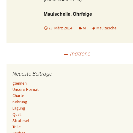
Maulschelle, Ohrfeige
23. März 2014
M
Maultasche
Beitrags-
←
matrone
Navigation
Neueste Beiträge
glennen
Unsere Heimat
Charte
Kehrung
Lagung
Quall
Strafesel
Trille