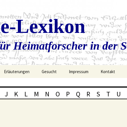
ie-Lexikon
ür Heimatforscher in der 
Erläuterungen
Gesucht
Impressum
Kontakt
J
K
L
M
N
O
P
Q
R
S
T
U