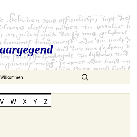
Saargegend
Suchen
Willkommen
nach:
V
W
X
Y
Z