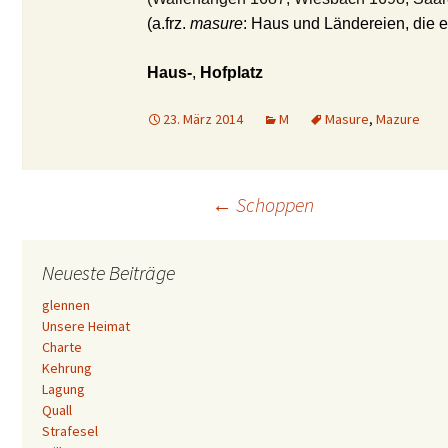
(a.frz.
masure
: Haus und Ländereien, die 
Haus-
,
Hofplatz
23. März 2014
M
Masure
,
Mazure
Beitrags-
←
Schoppen
Navigation
Neueste Beiträge
glennen
Unsere Heimat
Charte
Kehrung
Lagung
Quall
Strafesel