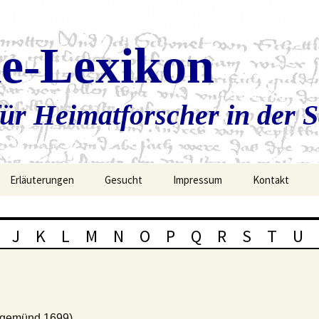
ie-Lexikon
ür Heimatforscher in der 
Erläuterungen
Gesucht
Impressum
Kontakt
J
K
L
M
N
O
P
Q
R
S
T
U
rgemünd 1699)