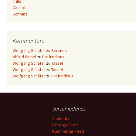
Trille
Cachot
Schranz
Kommentare
Wolfgang Schäfer
zu
Serenes
Alfred Biesel
zu
Profundibus
Wolfgang Schäfer
zu
Tassel
Wolfgang Schäfer
zu
Tassel
Wolfgang Schäfer
zu
Profundibus
Verschiedenes
Anmelden
Eintrags-Feed
Kommentar-Feed