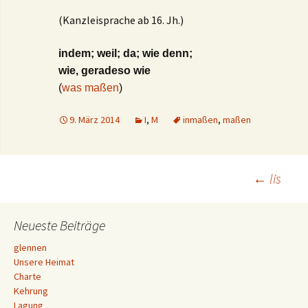
(Kanzleisprache ab 16. Jh.)
indem; weil; da;
wie denn;
wie, geradeso wie
(
was maßen
)
9. März 2014
I
,
M
inmaßen
,
maßen
Beitrags-
←
lis
Navigation
Neueste Beiträge
glennen
Unsere Heimat
Charte
Kehrung
Lagung