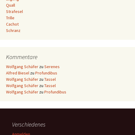
Quall
Strafesel
Trille
Cachot
Schranz
Kommentare
Wolfgang Schäfer
zu
Serenes
Alfred Biesel
zu
Profundibus
Wolfgang Schäfer
zu
Tassel
Wolfgang Schäfer
zu
Tassel
Wolfgang Schäfer
zu
Profundibus
Verschiedenes
Anmelden