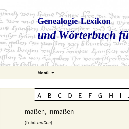
Genealogie-Lexikon
und Wörterbuch fü
Zum
Menü
Inhalt
springen
A
B
C
D
E
F
G
H
I
maßen, inmaßen
(fnhd.
maßen
)