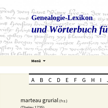
Genealogie-Lexikon
und Wörterbuch fü
Zum
Menü
Inhalt
springen
A
B
C
D
E
F
G
H
I
marteau grurial
(frz.)
(Theley 1735)