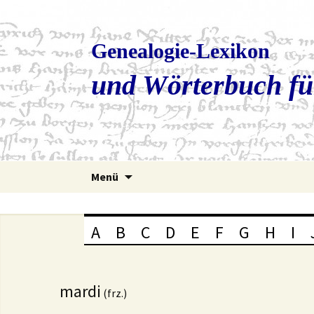
Genealogie-Lexikon
und Wörterbuch fü
Zum
Menü
Inhalt
springen
A
B
C
D
E
F
G
H
I
mardi
(frz.)