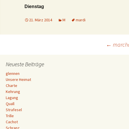
Dienstag
21. März 2014
M
mardi
Beitrags-
←
marcha
Navigation
Neueste Beiträge
glennen
Unsere Heimat
Charte
Kehrung
Lagung
Quall
Strafesel
Trille
Cachot
Schranz