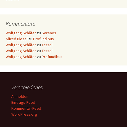
Kommentare
Wolfgang Schäfer
zu
Serenes
Alfred Biesel
zu
Profundibus
Wolfgang Schäfer
zu
Tassel
Wolfgang Schäfer
zu
Tassel
Wolfgang Schäfer
zu
Profundibus
Verschiedenes
Anmelden
Eintrags-Feed
Kommentar-Feed
WordPress.org