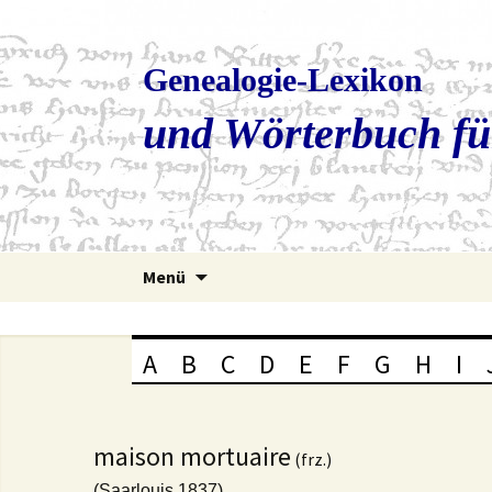
Genealogie-Lexikon
und Wörterbuch fü
Zum
Menü
Inhalt
springen
A
B
C
D
E
F
G
H
I
maison mortuaire
(frz.)
(Saarlouis 1837)