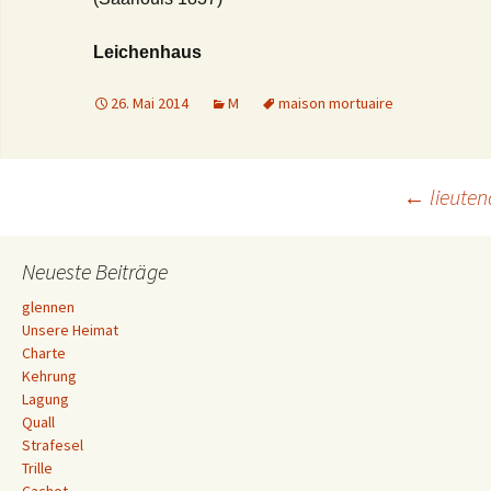
Leichenhaus
26. Mai 2014
M
maison mortuaire
Beitrags-
←
lieuten
Navigation
Neueste Beiträge
glennen
Unsere Heimat
Charte
Kehrung
Lagung
Quall
Strafesel
Trille