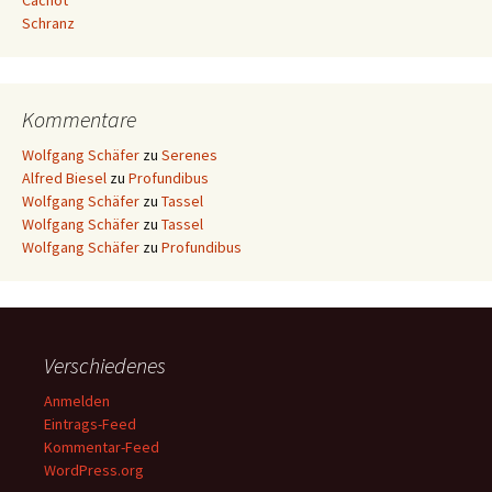
Cachot
Schranz
Kommentare
Wolfgang Schäfer
zu
Serenes
Alfred Biesel
zu
Profundibus
Wolfgang Schäfer
zu
Tassel
Wolfgang Schäfer
zu
Tassel
Wolfgang Schäfer
zu
Profundibus
Verschiedenes
Anmelden
Eintrags-Feed
Kommentar-Feed
WordPress.org