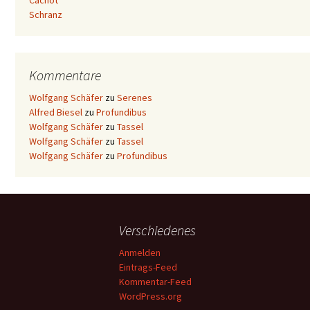
Cachot
Schranz
Kommentare
Wolfgang Schäfer
zu
Serenes
Alfred Biesel
zu
Profundibus
Wolfgang Schäfer
zu
Tassel
Wolfgang Schäfer
zu
Tassel
Wolfgang Schäfer
zu
Profundibus
Verschiedenes
Anmelden
Eintrags-Feed
Kommentar-Feed
WordPress.org