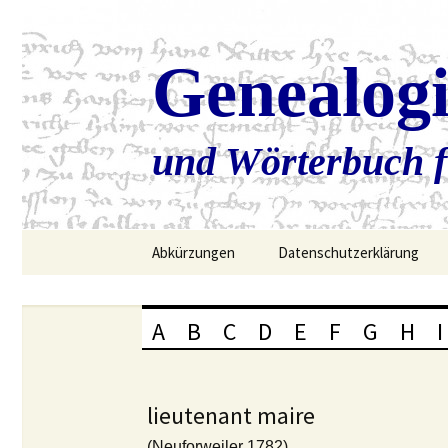
Genealog
und Wörterbuch f
Zum
Abkürzungen
Datenschutzerklärung
Inhalt
springen
A
B
C
D
E
F
G
H
I
lieutenant maire
(Neuforweiler 1782)