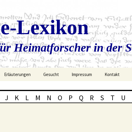
ie-Lexikon
ür Heimatforscher in der 
Erläuterungen
Gesucht
Impressum
Kontakt
J
K
L
M
N
O
P
Q
R
S
T
U