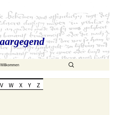
Saargegend
Suchen
Willkommen
nach:
V
W
X
Y
Z