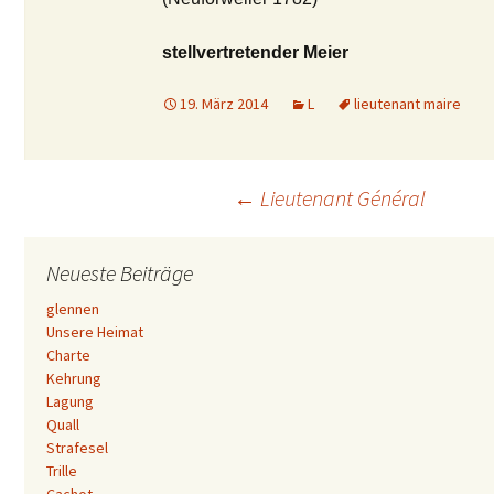
stellvertretender Meier
19. März 2014
L
lieutenant maire
Beitrags-
←
Lieutenant Général
Navigation
Neueste Beiträge
glennen
Unsere Heimat
Charte
Kehrung
Lagung
Quall
Strafesel
Trille