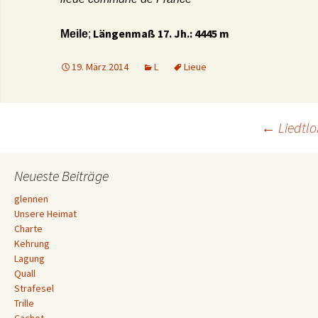
Längenmaß 17. Jh.: 4445 m
Meile
;
19. März 2014
L
Lieue
Beitrags-
←
Liedtl
Navigation
Neueste Beiträge
glennen
Unsere Heimat
Charte
Kehrung
Lagung
Quall
Strafesel
Trille