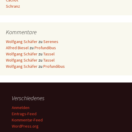
Cachot
Schranz
Kommentare
Wolfgang Schäfer
zu
Serenes
Alfred Biesel
zu
Profundibus
Wolfgang Schäfer
zu
Tassel
Wolfgang Schäfer
zu
Tassel
Wolfgang Schäfer
zu
Profundibus
Verschiedenes
Anmelden
Eintrags-Feed
Kommentar-Feed
WordPress.org