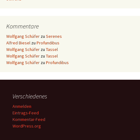
Kommentare
Wolfgang Schäfer
zu
Serenes
Alfred Biesel
zu
Profundibus
Wolfgang Schäfer
zu
Tassel
Wolfgang Schäfer
zu
Tassel
Wolfgang Schäfer
zu
Profundibus
Verschiedenes
Anmelden
Eintrags-Feed
Kommentar-Feed
WordPress.org