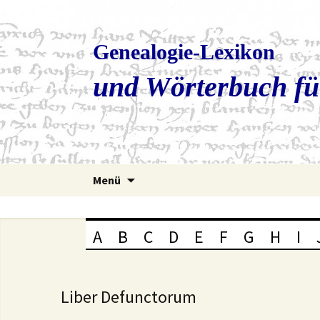
Genealogie-Lexikon
und Wörterbuch fü
Zum
Menü
Inhalt
springen
A
B
C
D
E
F
G
H
I
Liber Defunctorum