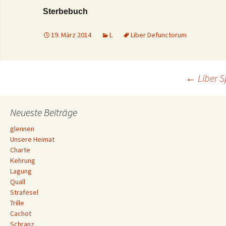
Sterbebuch
19. März 2014
L
Liber Defunctorum
Beitrags-
←
Liber S
Navigation
Neueste Beiträge
glennen
Unsere Heimat
Charte
Kehrung
Lagung
Quall
Strafesel
Trille
Cachot
Schranz