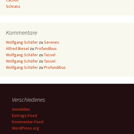
Cachot
Schranz
Kommentare
Wolfgang Schäfer
zu
Serenes
Alfred Biesel
zu
Profundibus
Wolfgang Schäfer
zu
Tassel
Wolfgang Schäfer
zu
Tassel
Wolfgang Schäfer
zu
Profundibus
Verschiedenes
Anmelden
Eintrags-Feed
Kommentar-Feed
WordPress.org