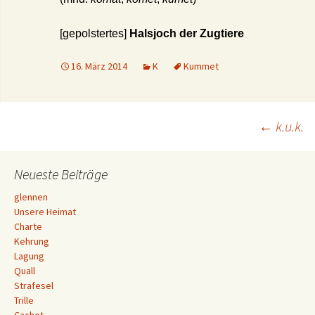
[gepolstertes]
Halsjoch der Zugtiere
16. März 2014
K
Kummet
Beitrags-
←
k.u.k.
Navigation
Neueste Beiträge
glennen
Unsere Heimat
Charte
Kehrung
Lagung
Quall
Strafesel
Trille