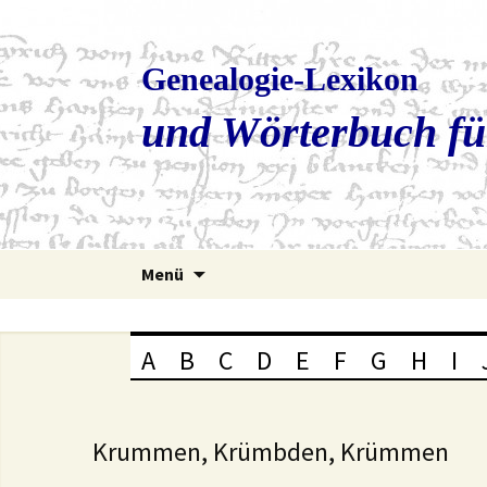
Genealogie-Lexikon
und Wörterbuch fü
Zum
Menü
Inhalt
springen
A
B
C
D
E
F
G
H
I
Krummen, Krümbden, Krümmen