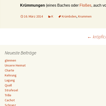
Krümmungen
(eines Baches oder
Floßes
, auch v
16. März 2014
K
Krümbden
,
Krummen
Beitrags-
←
kröpfic
Navigation
Neueste Beiträge
glennen
Unsere Heimat
Charte
Kehrung
Lagung
Quall
Strafesel
Trille
Cachot
Schranz