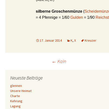
silberne Groschenmünze
(
Scheidemünz
= 4 Pfennige = 1/60
Gulden
= 1/90
Reichst
17. Januar 2014
K
,
X
Kreuzer
Beitrags-
←
Kain
Navigation
Neueste Beiträge
glennen
Unsere Heimat
Charte
Kehrung
Lagung