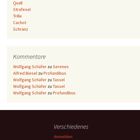
Quall
Strafesel
Trille
Cachot
Schranz
Kommentare
Wolfgang Schäfer
zu
Serenes
Alfred Biesel
zu
Profundibus
Wolfgang Schäfer
zu
Tassel
Wolfgang Schäfer
zu
Tassel
Wolfgang Schäfer
zu
Profundibus
Verschiedenes
Anmelden