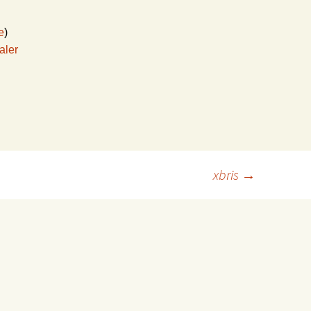
e
)
aler
xbris
→