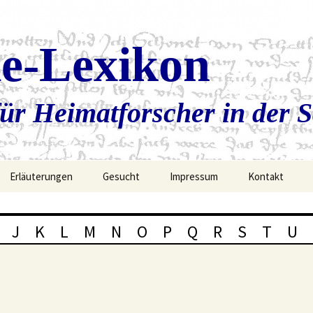
ie-Lexikon
ür Heimatforscher in der 
Erläuterungen
Gesucht
Impressum
Kontakt
J
K
L
M
N
O
P
Q
R
S
T
U