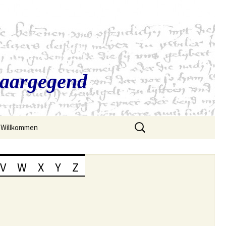
Saargegend
Suchen
Willkommen
nach:
V
W
X
Y
Z