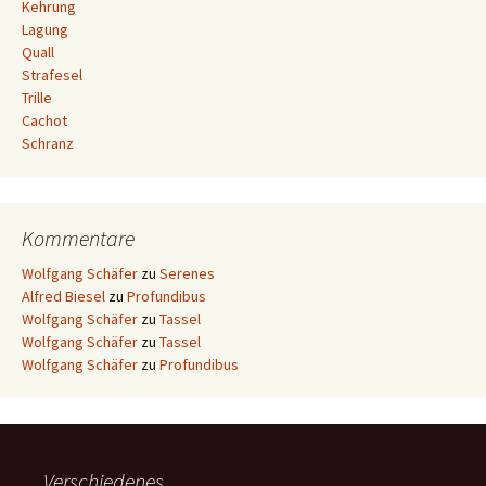
Kehrung
Lagung
Quall
Strafesel
Trille
Cachot
Schranz
Kommentare
Wolfgang Schäfer
zu
Serenes
Alfred Biesel
zu
Profundibus
Wolfgang Schäfer
zu
Tassel
Wolfgang Schäfer
zu
Tassel
Wolfgang Schäfer
zu
Profundibus
Verschiedenes