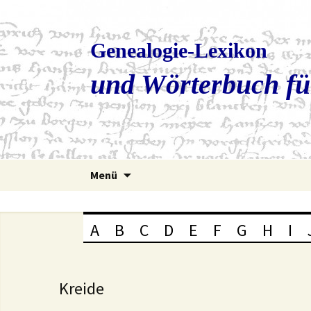
Genealogie-Lexikon
und Wörterbuch fü
Zum
Menü
Inhalt
springen
A
B
C
D
E
F
G
H
I
Kreide