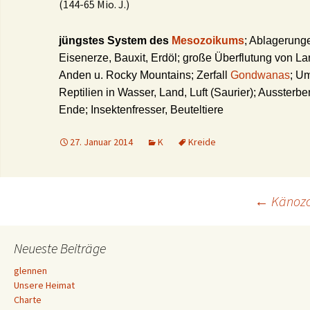
(144-65 Mio. J.)
jüngstes System des
Mesozoikums
; Ablagerunge
Eisenerze, Bauxit, Erdöl; große Überflutung von Lan
Anden u. Rocky Mountains; Zerfall
Gondwanas
; Um
Reptilien in Wasser, Land, Luft (Saurier); Aussterb
Ende; Insektenfresser, Beuteltiere
27. Januar 2014
K
Kreide
Beitrags-
←
Känoz
Navigation
Neueste Beiträge
glennen
Unsere Heimat
Charte