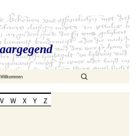
Saargegend
Suchen
Willkommen
nach:
V
W
X
Y
Z