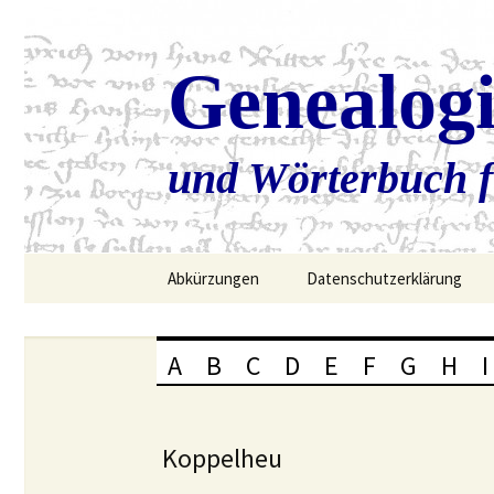
Genealog
und Wörterbuch f
Zum
Abkürzungen
Datenschutzerklärung
Inhalt
springen
A
B
C
D
E
F
G
H
I
Koppelheu