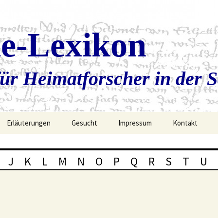
ie-Lexikon
ür Heimatforscher in der 
Erläuterungen
Gesucht
Impressum
Kontakt
J
K
L
M
N
O
P
Q
R
S
T
U