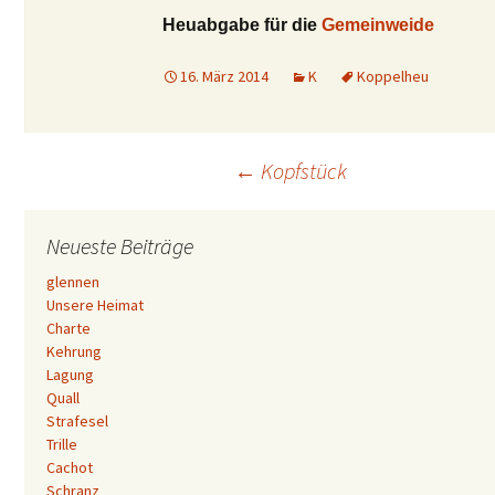
Heuabgabe für die
Gemeinweide
16. März 2014
K
Koppelheu
Beitrags-
←
Kopfstück
Navigation
Neueste Beiträge
glennen
Unsere Heimat
Charte
Kehrung
Lagung
Quall
Strafesel
Trille
Cachot
Schranz