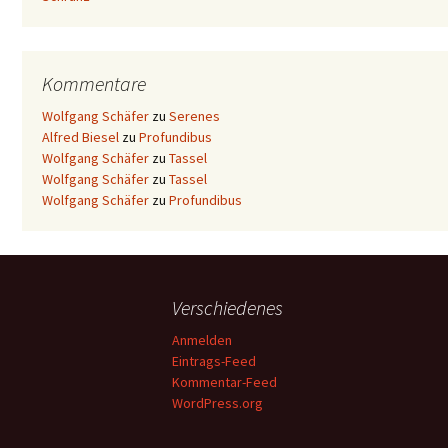
Kommentare
Wolfgang Schäfer
zu
Serenes
Alfred Biesel
zu
Profundibus
Wolfgang Schäfer
zu
Tassel
Wolfgang Schäfer
zu
Tassel
Wolfgang Schäfer
zu
Profundibus
Verschiedenes
Anmelden
Eintrags-Feed
Kommentar-Feed
WordPress.org