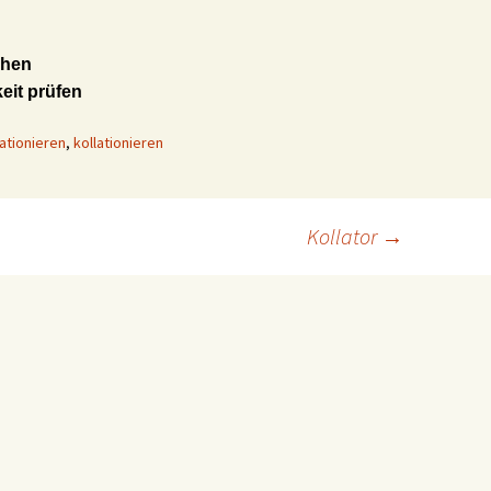
chen
keit prüfen
lationieren
,
kollationieren
Kollator
→