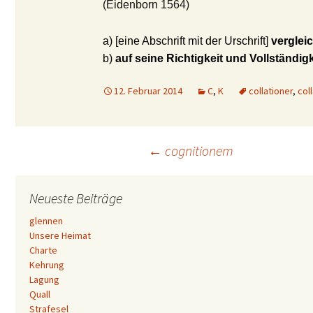
(Eidenborn 1564)
a) [eine Abschrift mit der Urschrift]
verglei
b)
auf seine Richtigkeit und Vollständig
12. Februar 2014
C
,
K
collationer
,
col
Beitrags-
←
cognitionem
Navigation
Neueste Beiträge
glennen
Unsere Heimat
Charte
Kehrung
Lagung
Quall
Strafesel