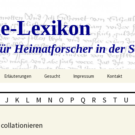
ie-Lexikon
ür Heimatforscher in der 
Erläuterungen
Gesucht
Impressum
Kontakt
J
K
L
M
N
O
P
Q
R
S
T
U
collationieren
,