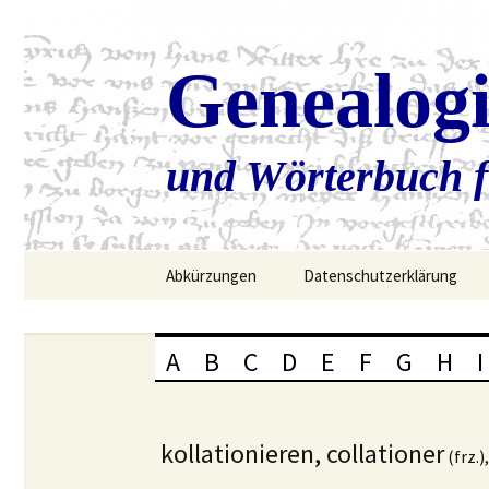
Genealog
und Wörterbuch f
Zum
Abkürzungen
Datenschutzerklärung
Inhalt
springen
A
B
C
D
E
F
G
H
I
kollationieren, collationer
(frz.)