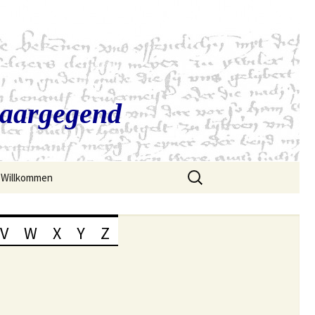
Saargegend
Suchen
Willkommen
nach:
V
W
X
Y
Z