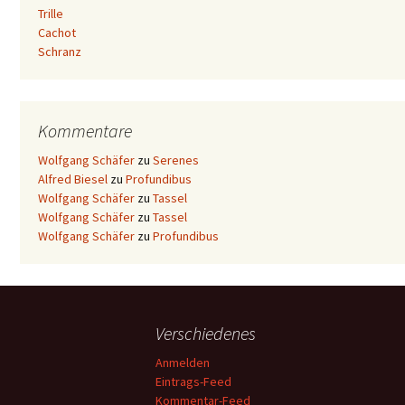
Trille
Cachot
Schranz
Kommentare
Wolfgang Schäfer
zu
Serenes
Alfred Biesel
zu
Profundibus
Wolfgang Schäfer
zu
Tassel
Wolfgang Schäfer
zu
Tassel
Wolfgang Schäfer
zu
Profundibus
Verschiedenes
Anmelden
Eintrags-Feed
Kommentar-Feed