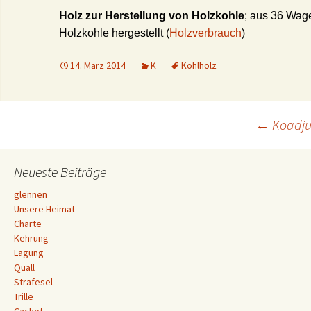
Holz zur Herstellung von Holzkohle
; aus 36 Wag
Holzkohle hergestellt (
Holzverbrauch
)
14. März 2014
K
Kohlholz
Beitrags-
←
Koadju
Navigation
Neueste Beiträge
glennen
Unsere Heimat
Charte
Kehrung
Lagung
Quall
Strafesel
Trille