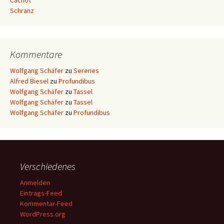
Cachot
Schranz
Kommentare
Wolfgang Schäfer
zu
Serenes
Alfred Biesel
zu
Profundibus
Wolfgang Schäfer
zu
Tassel
Wolfgang Schäfer
zu
Tassel
Wolfgang Schäfer
zu
Profundibus
Verschiedenes
Anmelden
Eintrags-Feed
Kommentar-Feed
WordPress.org