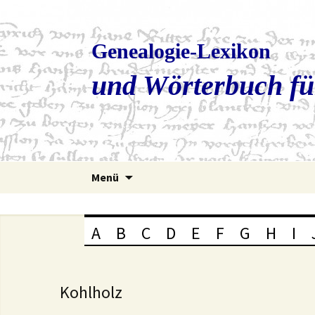
Genealogie-Lexikon
und Wörterbuch fü
Zum
Menü
Inhalt
springen
A
B
C
D
E
F
G
H
I
Kohlholz