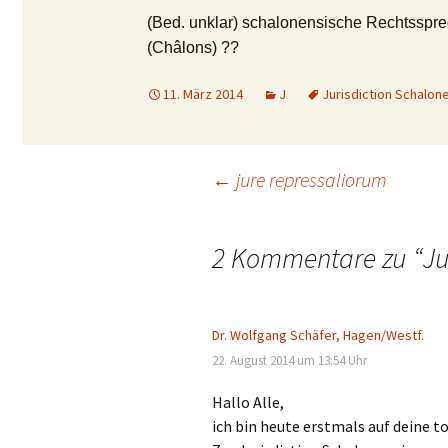
(Bed. unklar) schalonensische Rechtsspr
(Châlons) ??
11. März 2014
J
Jurisdiction Schalon
Beitrags-
←
jure repressaliorum
Navigation
2 Kommentare zu “
Ju
Dr. Wolfgang Schäfer, Hagen/Westf.
22. August 2014 um 13:54 Uhr
Hallo Alle,
ich bin heute erstmals auf deine t