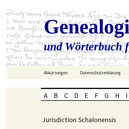
Genealog
und Wörterbuch f
Zum
Abkürzungen
Datenschutzerklärung
Inhalt
springen
A
B
C
D
E
F
G
H
I
Jurisdiction Schalonensis