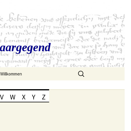
Saargegend
Suchen
Willkommen
nach:
V
W
X
Y
Z