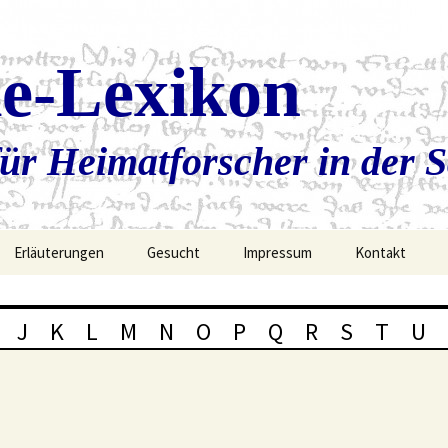
ie-Lexikon
ür Heimatforscher in der 
Erläuterungen
Gesucht
Impressum
Kontakt
J
K
L
M
N
O
P
Q
R
S
T
U