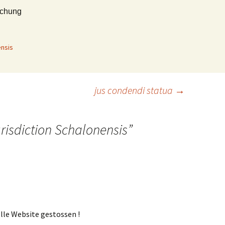
echung
ensis
jus condendi statua
→
risdiction Schalonensis
”
olle Website gestossen !