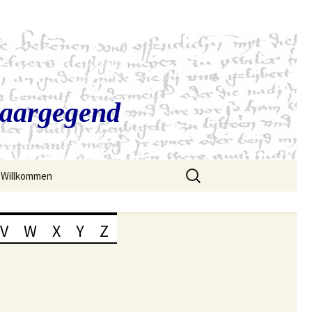
Saargegend
Suchen
Willkommen
nach:
V
W
X
Y
Z