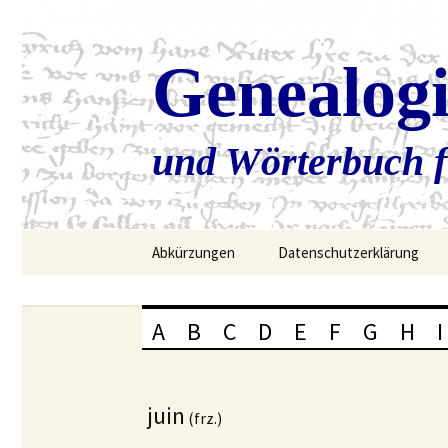
Genealog
und Wörterbuch f
Zum
Abkürzungen
Datenschutzerklärung
Inhalt
springen
A
B
C
D
E
F
G
H
I
juin
(frz.)