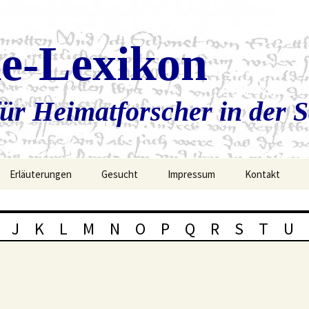
ie-Lexikon
ür Heimatforscher in der 
Erläuterungen
Gesucht
Impressum
Kontakt
J
K
L
M
N
O
P
Q
R
S
T
U