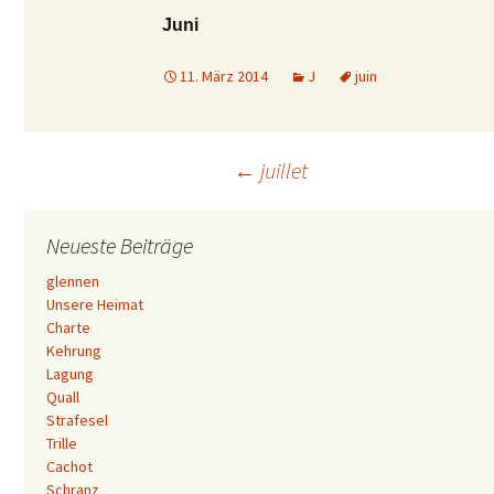
Juni
11. März 2014
J
juin
Beitrags-
←
juillet
Navigation
Neueste Beiträge
glennen
Unsere Heimat
Charte
Kehrung
Lagung
Quall
Strafesel
Trille
Cachot
Schranz