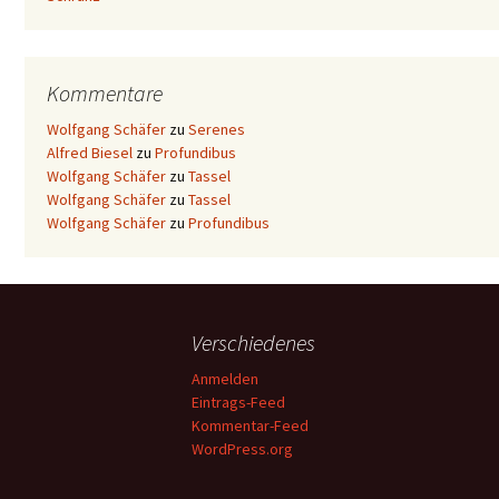
Kommentare
Wolfgang Schäfer
zu
Serenes
Alfred Biesel
zu
Profundibus
Wolfgang Schäfer
zu
Tassel
Wolfgang Schäfer
zu
Tassel
Wolfgang Schäfer
zu
Profundibus
Verschiedenes
Anmelden
Eintrags-Feed
Kommentar-Feed
WordPress.org