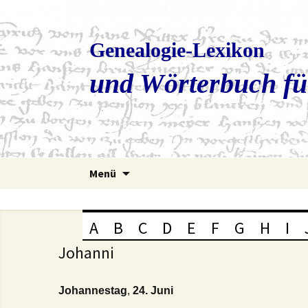
Genealogie-Lexikon
und Wörterbuch fü
Zum
Menü
Inhalt
springen
A
B
C
D
E
F
G
H
I
Johanni
Johannestag
,
24. Juni