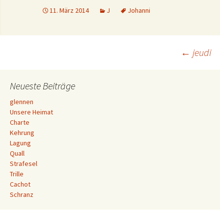
11. März 2014
J
Johanni
Beitrags-
←
jeudi
Navigation
Neueste Beiträge
glennen
Unsere Heimat
Charte
Kehrung
Lagung
Quall
Strafesel
Trille
Cachot
Schranz