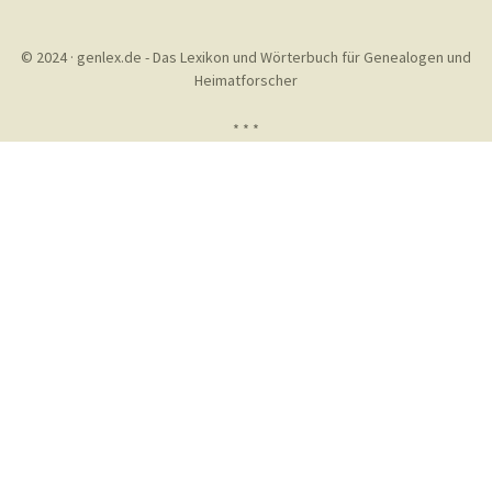
© 2024 · genlex.de - Das Lexikon und Wörterbuch für Genealogen und
Heimatforscher
* * *