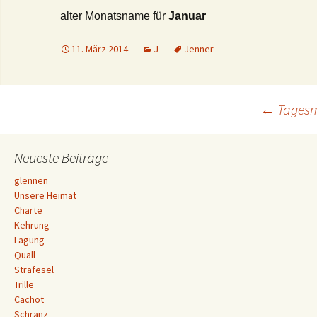
alter Monatsname für
Januar
11. März 2014
J
Jenner
Beitrags-
←
Tages
Navigation
Neueste Beiträge
glennen
Unsere Heimat
Charte
Kehrung
Lagung
Quall
Strafesel
Trille
Cachot
Schranz