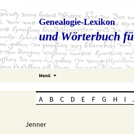
Genealogie-Lexikon
und Wörterbuch fü
Zum
Menü
Inhalt
springen
A
B
C
D
E
F
G
H
I
Jenner