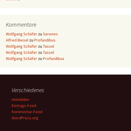
Kommentare
Wolfgang Schäfer
zu
Serenes
Alfred Biesel
zu
Profundibus
Wolfgang Schäfer
zu
Tassel
Wolfgang Schäfer
zu
Tassel
Wolfgang Schäfer
zu
Profundibus
Verschiedenes
Anmelden
Eintrags-Feed
Kommentar-Feed
WordPress.org