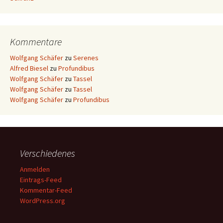
Kommentare
Wolfgang Schäfer
zu
Serenes
Alfred Biesel
zu
Profundibus
Wolfgang Schäfer
zu
Tassel
Wolfgang Schäfer
zu
Tassel
Wolfgang Schäfer
zu
Profundibus
Verschiedenes
Anmelden
Eintrags-Feed
Kommentar-Feed
WordPress.org