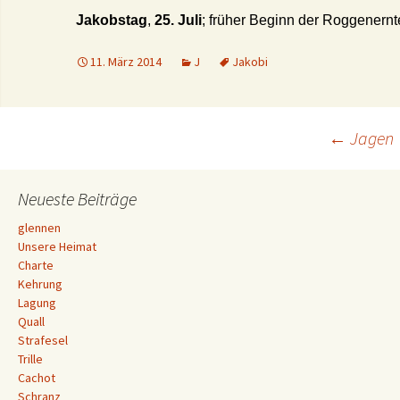
Jakobstag
,
25
. Juli
; früher Beginn der Roggenernt
11. März 2014
J
Jakobi
Beitrags-
←
Jagen
Navigation
Neueste Beiträge
glennen
Unsere Heimat
Charte
Kehrung
Lagung
Quall
Strafesel
Trille
Cachot
Schranz