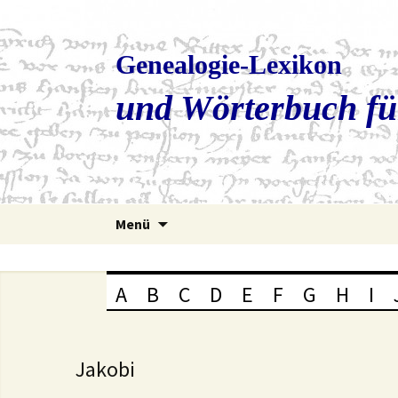
Genealogie-Lexikon
und Wörterbuch fü
Zum
Menü
Inhalt
springen
A
B
C
D
E
F
G
H
I
Jakobi