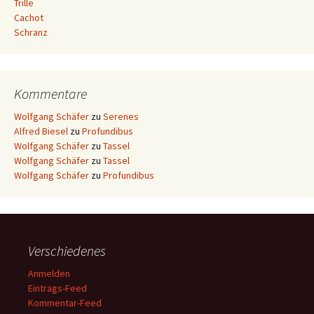
Trille
Cachot
Schranz
Kommentare
Wolfgang Schäfer
zu
Serenes
Alfred Biesel
zu
Profundibus
Wolfgang Schäfer
zu
Tassel
Wolfgang Schäfer
zu
Tassel
Wolfgang Schäfer
zu
Profundibus
Verschiedenes
Anmelden
Eintrags-Feed
Kommentar-Feed