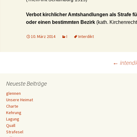
Verbot kirchlicher Amtshandlungen als Strafe f
oder einen bestimmten Bezirk
(kath. Kirchenrecht
10. März 2014
I
Interdikt
Beitrags-
←
intendi
Navigation
Neueste Beiträge
glennen
Unsere Heimat
Charte
Kehrung
Lagung
Quall
Strafesel