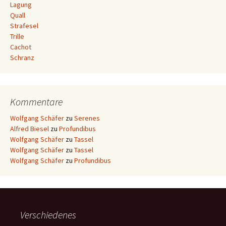
Lagung
Quall
Strafesel
Trille
Cachot
Schranz
Kommentare
Wolfgang Schäfer
zu
Serenes
Alfred Biesel
zu
Profundibus
Wolfgang Schäfer
zu
Tassel
Wolfgang Schäfer
zu
Tassel
Wolfgang Schäfer
zu
Profundibus
Verschiedenes