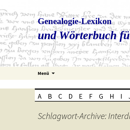
Genealogie-Lexikon
und Wörterbuch fü
Zum
Menü
Inhalt
springen
A
B
C
D
E
F
G
H
I
Schlagwort-Archive: Interd