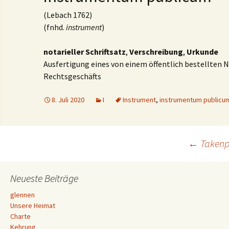
(Lebach 1762)
(fnhd.
instrument
)
notarieller Schriftsatz
,
Verschreibung
,
Urkunde
Ausfertigung eines von einem öffentlich bestellten
Rechtsgeschäfts
8. Juli 2020
I
Instrument
,
instrumentum publicu
Beitrags-
←
Takenp
Navigation
Neueste Beiträge
glennen
Unsere Heimat
Charte
Kehrung