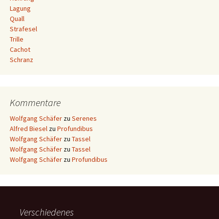
Lagung
Quall
Strafesel
Trille
Cachot
Schranz
Kommentare
Wolfgang Schäfer
zu
Serenes
Alfred Biesel
zu
Profundibus
Wolfgang Schäfer
zu
Tassel
Wolfgang Schäfer
zu
Tassel
Wolfgang Schäfer
zu
Profundibus
Verschiedenes