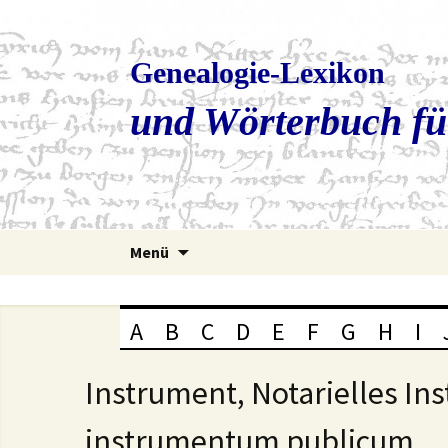
Genealogie-Lexikon
und Wörterbuch fü
Zum
Menü
Inhalt
springen
A
B
C
D
E
F
G
H
I
Instrument, Notarielles In
instrumentum publicum