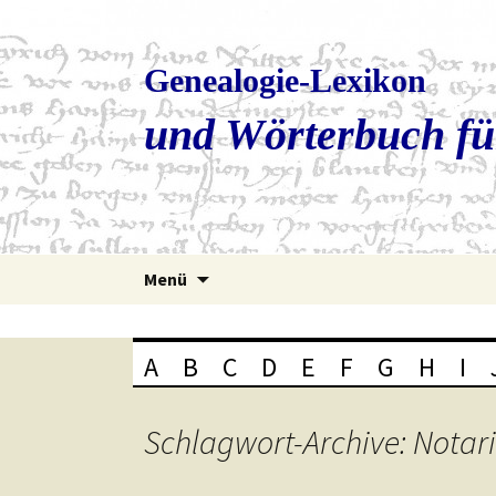
Genealogie-Lexikon
und Wörterbuch fü
Zum
Menü
Inhalt
springen
A
B
C
D
E
F
G
H
I
Schlagwort-Archive: Notari