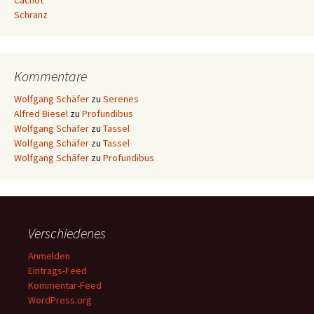
Cachot
Schranz
Kommentare
Wolfgang Schäfer
zu
Serenes
Alfred Biesel
zu
Profundibus
Wolfgang Schäfer
zu
Tassel
Wolfgang Schäfer
zu
Tassel
Wolfgang Schäfer
zu
Profundibus
Verschiedenes
Anmelden
Eintrags-Feed
Kommentar-Feed
WordPress.org