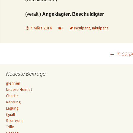
(veralt.)
Angeklagter
,
Beschuldigter
7. März 2014
I
Inculpant
,
Inkulpant
Beitrags-
←
in corp
Navigation
Neueste Beiträge
glennen
Unsere Heimat
Charte
Kehrung
Lagung
Quall
Strafesel
Trille