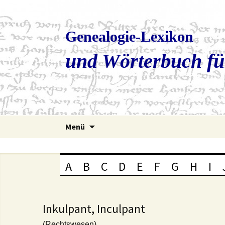
Genealogie-Lexikon
und Wörterbuch fü
Zum
Menü
Inhalt
springen
A
B
C
D
E
F
G
H
I
Inkulpant, Inculpant
(Rechtswesen)