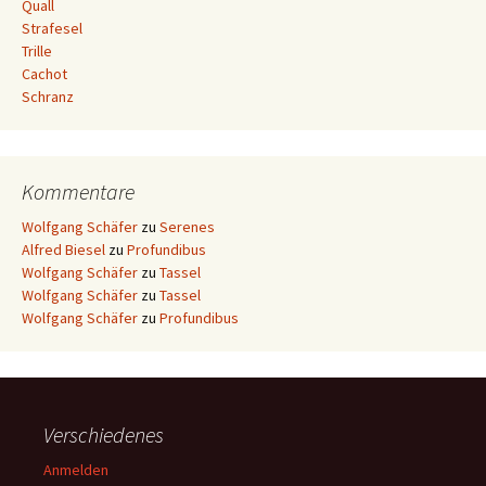
Quall
Strafesel
Trille
Cachot
Schranz
Kommentare
Wolfgang Schäfer
zu
Serenes
Alfred Biesel
zu
Profundibus
Wolfgang Schäfer
zu
Tassel
Wolfgang Schäfer
zu
Tassel
Wolfgang Schäfer
zu
Profundibus
Verschiedenes
Anmelden