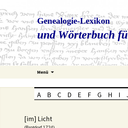
Genealogie-Lexikon
und Wörterbuch fü
Zum
Menü
Inhalt
springen
A
B
C
D
E
F
G
H
I
[im] Licht
(Brotdorf 1724)