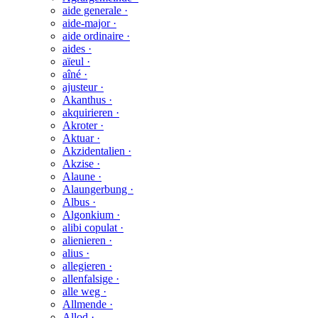
aide generale ·
aide-major ·
aide ordinaire ·
aides ·
aïeul ·
aîné ·
ajusteur ·
Akanthus ·
akquirieren ·
Akroter ·
Aktuar ·
Akzidentalien ·
Akzise ·
Alaune ·
Alaungerbung ·
Albus ·
Algonkium ·
alibi copulat ·
alienieren ·
alius ·
allegieren ·
allenfalsige ·
alle weg ·
Allmende ·
Allod ·