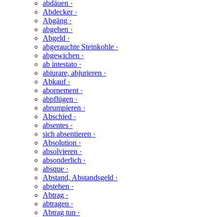
abdäuen ·
Abdecker ·
Abgäng ·
abgehen ·
Abgeld ·
abgerauchte Steinkohle ·
abgewichen ·
ab intestato ·
abiurare, abjurieren ·
Abkauf ·
abornement ·
abpflügen ·
abrumpieren ·
Abschied ·
absentes ·
sich absentieren ·
Absolution ·
absolvieren ·
absonderlich ·
absque ·
Abstand, Abstandsgeld ·
abstehen ·
Abtrag ·
abtragen ·
Abtrag tun ·