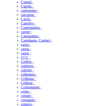
Cappel ·
Capritz ·
carbonnier ·
carcaisse ·
Carch ·
Carnifex ·
Carpentarius ·
carrier ·
Casematten ·
Castelanus, Castner ·
casus ·
causa ·
cause ·
CCC ·
Cedent ·
cedieren ·
celerier ·
celibateur ·
Cellarius ·
Cellerar ·
Cementarius ·
cense ·
censier ·
censitaire ·
censive ·