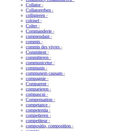
Collator ·
Collatorerben ·
colligieren ·
colonel ·
Colter ·
Commanderie ·
commendant ·
commis ·
commis des vivres ·
Commitent ·
commitieren ·
communicetur ·
communis ·
communem causam ·
compagnie ·
Comparent ·
comparieren ·
compascui ·
Compensation ·
competance ·
competentia ·
competieren ·
competiteur ·
compositio, composition ·