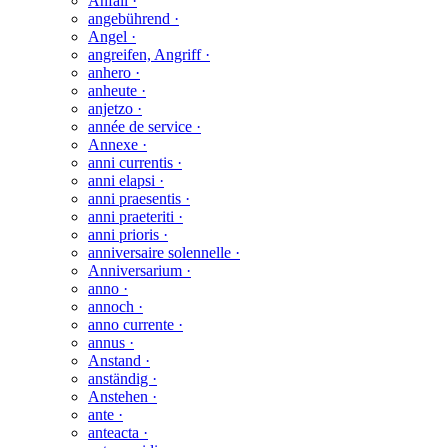
Anfall ·
angebührend ·
Angel ·
angreifen, Angriff ·
anhero ·
anheute ·
anjetzo ·
année de service ·
Annexe ·
anni currentis ·
anni elapsi ·
anni praesentis ·
anni praeteriti ·
anni prioris ·
anniversaire solennelle ·
Anniversarium ·
anno ·
annoch ·
anno currente ·
annus ·
Anstand ·
anständig ·
Anstehen ·
ante ·
anteacta ·