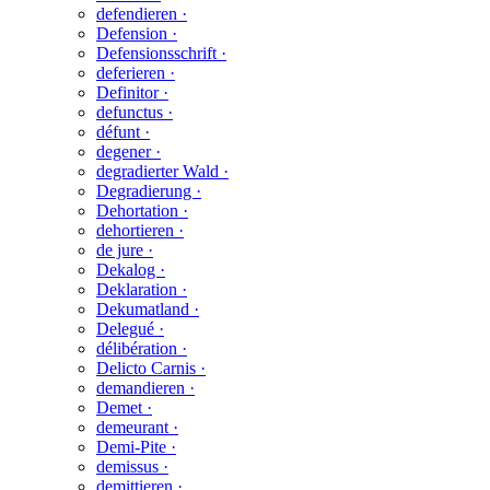
defendieren ·
Defension ·
Defensionsschrift ·
deferieren ·
Definitor ·
defunctus ·
défunt ·
degener ·
degradierter Wald ·
Degradierung ·
Dehortation ·
dehortieren ·
de jure ·
Dekalog ·
Deklaration ·
Dekumatland ·
Delegué ·
délibération ·
Delicto Carnis ·
demandieren ·
Demet ·
demeurant ·
Demi-Pite ·
demissus ·
demittieren ·