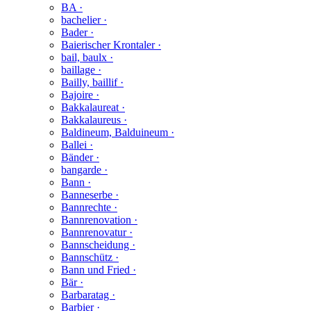
BA ·
bachelier ·
Bader ·
Baierischer Krontaler ·
bail, baulx ·
baillage ·
Bailly, baillif ·
Bajoire ·
Bakkalaureat ·
Bakkalaureus ·
Baldineum, Balduineum ·
Ballei ·
Bänder ·
bangarde ·
Bann ·
Banneserbe ·
Bannrechte ·
Bannrenovation ·
Bannrenovatur ·
Bannscheidung ·
Bannschütz ·
Bann und Fried ·
Bär ·
Barbaratag ·
Barbier ·