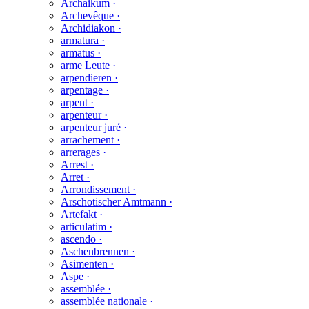
Archaikum ·
Archevêque ·
Archidiakon ·
armatura ·
armatus ·
arme Leute ·
arpendieren ·
arpentage ·
arpent ·
arpenteur ·
arpenteur juré ·
arrachement ·
arrerages ·
Arrest ·
Arret ·
Arrondissement ·
Arschotischer Amtmann ·
Artefakt ·
articulatim ·
ascendo ·
Aschenbrennen ·
Asimenten ·
Aspe ·
assemblée ·
assemblée nationale ·