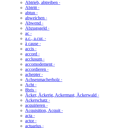
Abtrieb, abtreiben ·
Abtritt ·
abtun ·
abweichen ·
Abwend ·
Abzugsgeld ·
ac ·
a.c., a.cur. ·
à cause ·
accis ·
accord ·
acclusum ·
accomodement ·
accordieren ·
achepter ·
Achsenmacherholz ·
Acht ·
8bris ·
Äcker, Äckerig, Ackermast, Äckerwald ·
Ackerschatz ·
acquirieren ·
Acquisition, Acquit ·
acta ·
actor ·
actuarius ·