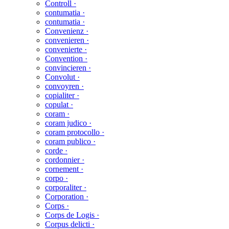
Controll ·
contumatia ·
contumatia ·
Convenienz ·
convenieren ·
convenierte ·
Convention ·
convincieren ·
Convolut ·
convoyren ·
copialiter ·
copulat ·
coram ·
coram judico ·
coram protocollo ·
coram publico ·
corde ·
cordonnier ·
cornement ·
corpo ·
corporaliter ·
Corporation ·
Corps ·
Corps de Logis ·
Corpus delicti ·