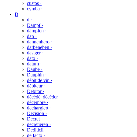
custos ·
cymba ·
D
d ·
Dampf ·
dämpfen ·
dan ·
dannenhero ·
darbeneben ·
dasiger ·
dato ·
datum ·
Daube ·
Dauphin ·
débit de vin ·
débiteur ·
Debitor ·
décédé, décéder ·
décembre ·
dechargiert ·
Decision ·
Decret ·
decretieren ·
Dediticii ·
de facto ·