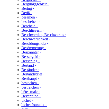
Bergungsgebiete ·
Bering ·
Beriß ·
besamen ·
beschehen ·
Bescheid ·
Beschließerin ·
Beschwerden, Beschwernis ·
Beschwerlichkeit ·
Besoldungsholz ·
Besömmerung ·
Bespannter ·
Bessergeld ·
Besserung ·
Bestand ·
Beständer ·
Bestandsbrief ·
Besthaupt ·
bestocken ·
bestreichen ·
bêtes male ·
Beÿenfund ·
bichet ·
bichet fouraulx ·