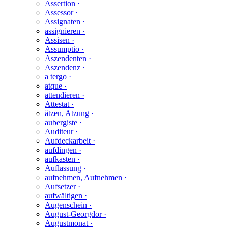
Assertion ·
Assessor ·
Assignaten ·
assignieren ·
Assisen ·
Assumptio ·
Aszendenten ·
Aszendenz ·
a tergo ·
atque ·
attendieren ·
Attestat ·
ätzen, Atzung ·
aubergiste ·
Auditeur ·
Aufdeckarbeit ·
aufdingen ·
aufkasten ·
Auflassung ·
aufnehmen, Aufnehmen ·
Aufsetzer ·
aufwältigen ·
Augenschein ·
August-Georgdor ·
Augustmonat ·