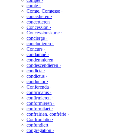
compte ·
comté ·
Comte, Comtesse ·
concedieren ·
concertieren ·
Concession ·
Concessionskarte ·
concierge ·
concludieren ·
Concurs ·
condamné ·
condemnieren ·
condescendieren ·
condicta ·
condictus ·
conductor ·
Conferenda ·
confirmatus ·
confirmieren ·
conformieren ·
conformitaet ·
confrairien, confrérie ·
Confrontatio ·
confundiert ·
congregation ·