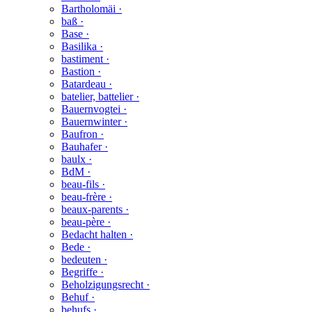
Bartholomäi ·
baß ·
Base ·
Basilika ·
bastiment ·
Bastion ·
Batardeau ·
batelier, battelier ·
Bauernvogtei ·
Bauernwinter ·
Baufron ·
Bauhafer ·
baulx ·
BdM ·
beau-fils ·
beau-frère ·
beaux-parents ·
beau-père ·
Bedacht halten ·
Bede ·
bedeuten ·
Begriffe ·
Beholzigungsrecht ·
Behuf ·
behufs ·