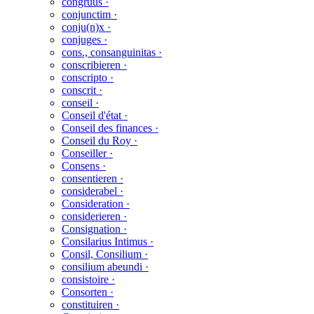
congruus ·
conjunctim ·
conju(n)x ·
conjuges ·
cons., consanguinitas ·
conscribieren ·
conscripto ·
conscrit ·
conseil ·
Conseil d'état ·
Conseil des finances ·
Conseil du Roy ·
Conseiller ·
Consens ·
consentieren ·
considerabel ·
Consideration ·
considerieren ·
Consignation ·
Consilarius Intimus ·
Consil, Consilium ·
consilium abeundi ·
consistoire ·
Consorten ·
constituiren ·