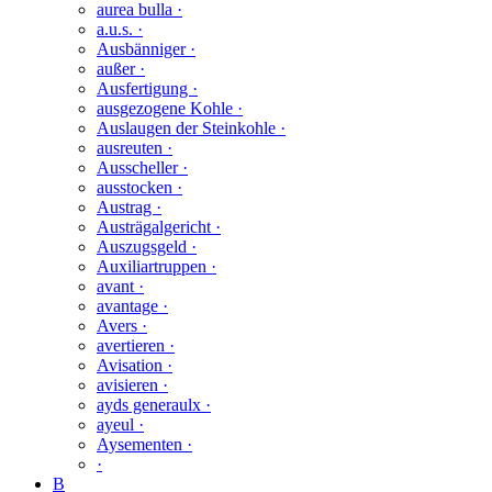
aurea bulla ·
a.u.s. ·
Ausbänniger ·
außer ·
Ausfertigung ·
ausgezogene Kohle ·
Auslaugen der Steinkohle ·
ausreuten ·
Ausscheller ·
ausstocken ·
Austrag ·
Austrägalgericht ·
Auszugsgeld ·
Auxiliartruppen ·
avant ·
avantage ·
Avers ·
avertieren ·
Avisation ·
avisieren ·
ayds generaulx ·
ayeul ·
Aysementen ·
·
B