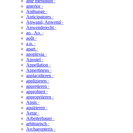
ante meridium ·
anterior ·
Anthunge ·
Anticipatores ·
Anwand, Anwend ·
Anwenderecht ·
ao., Ao. ·
août ·
a.p. ·
apart ·
apoplexia ·
Apostel ·
Appellation ·
Appertinens ·
applacidieren ·
applizieren ·
appretieren ·
approbiert ·
appropriieren ·
Apsis ·
aquirieren ·
Aerar ·
Arbeiterbauer ·
arbitrarisch ·
Archaeopterix ·