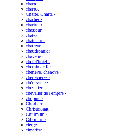
charron ·
charrue ·
Charte, Charta ·
chartier ·
chartreur ·
chasseur ·
chateau ·
chatelain ·
chatreur ·
chaudronnier ·
chavene ·
chef d'hotel ·
chemin de fer ·
cheneve, chenove ·
chenevieres ·
chènevotte ·
chevalier ·
chevalier de l'empire ·
chopine ·
Chorherr ·
Christmonat ·
Churmuth ·
Ciborium ·
cierge ·
cimetière ·