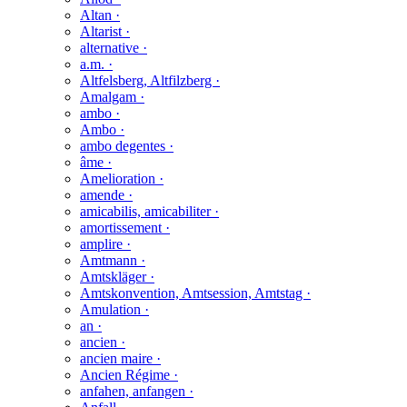
Altan ·
Altarist ·
alternative ·
a.m. ·
Altfelsberg, Altfilzberg ·
Amalgam ·
ambo ·
Ambo ·
ambo degentes ·
âme ·
Amelioration ·
amende ·
amicabilis, amicabiliter ·
amortissement ·
amplire ·
Amtmann ·
Amtskläger ·
Amtskonvention, Amtsession, Amtstag ·
Amulation ·
an ·
ancien ·
ancien maire ·
Ancien Régime ·
anfahen, anfangen ·