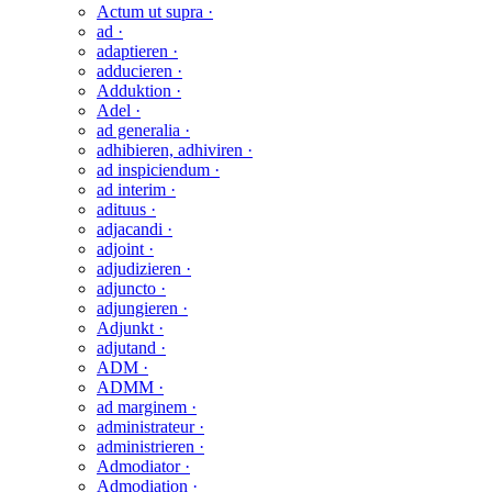
Actum ut supra ·
ad ·
adaptieren ·
adducieren ·
Adduktion ·
Adel ·
ad generalia ·
adhibieren, adhiviren ·
ad inspiciendum ·
ad interim ·
adituus ·
adjacandi ·
adjoint ·
adjudizieren ·
adjuncto ·
adjungieren ·
Adjunkt ·
adjutand ·
ADM ·
ADMM ·
ad marginem ·
administrateur ·
administrieren ·
Admodiator ·
Admodiation ·