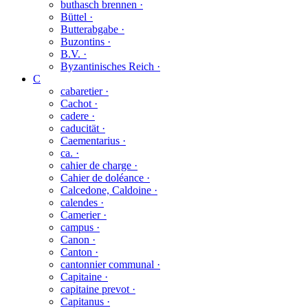
buthasch brennen ·
Büttel ·
Butterabgabe ·
Buzontins ·
B.V. ·
Byzantinisches Reich ·
C
cabaretier ·
Cachot ·
cadere ·
caducität ·
Caementarius ·
ca. ·
cahier de charge ·
Cahier de doléance ·
Calcedone, Caldoine ·
calendes ·
Camerier ·
campus ·
Canon ·
Canton ·
cantonnier communal ·
Capitaine ·
capitaine prevot ·
Capitanus ·