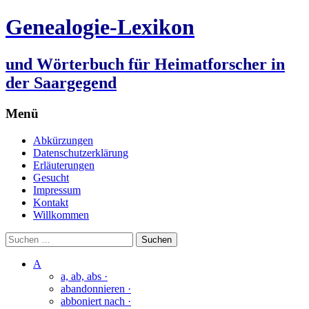
Genealogie-Lexikon
und Wörterbuch für Heimatforscher in
der Saargegend
Menü
Zum
Abkürzungen
Inhalt
Datenschutzerklärung
springen
Erläuterungen
Gesucht
Impressum
Kontakt
Willkommen
Suchen
nach:
A
a, ab, abs ·
abandonnieren ·
abboniert nach ·