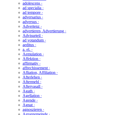
adolescens ·
ad specialia ·
ad tempore ·
adversarius ·
adversus ·
Advertenz ·
advertieren, Advertierung ·
Advisurteil ·
ad votandum ·
aeditus ·
a. el. ·
Aemulation ·
Affektion ·
affirmativ ·
affrechissement ·
Afliation, Affiliation ·
Afterlehen ·
Aftermehl ·
Aftervasall ·
Agath ·
Agellation ·
Agende ·
Agnat ·
agnoszieren ·
Agrargemeinde ·