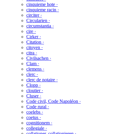
cinquieme hote ·
cinquieme racin ·
circiter ·
Circularien ·
circumstantia ·
cire ·
Cirker ·
Citation ·
citoyen ·
citra ·
Civilsachen ·
Clam ·
clemens ·
clerc ·
clerc de notaire ·
Clopp ·
cloutier ·
Cluser ·
Code civil, Code Napoléon ·
Code rural ·
coelebs ·
coetus ·
cognitionem ·
collegiale ·
collationer, collationieren ·