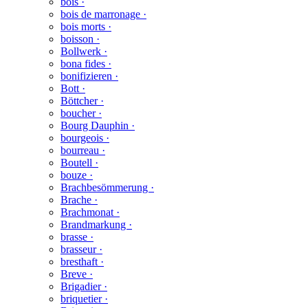
bois ·
bois de marronage ·
bois morts ·
boisson ·
Bollwerk ·
bona fides ·
bonifizieren ·
Bott ·
Böttcher ·
boucher ·
Bourg Dauphin ·
bourgeois ·
bourreau ·
Boutell ·
bouze ·
Brachbesömmerung ·
Brache ·
Brachmonat ·
Brandmarkung ·
brasse ·
brasseur ·
bresthaft ·
Breve ·
Brigadier ·
briquetier ·