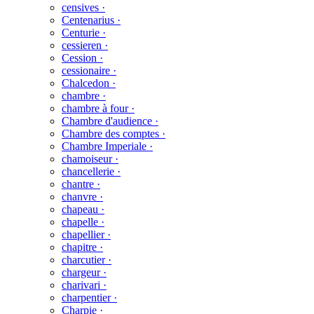
censives ·
Centenarius ·
Centurie ·
cessieren ·
Cession ·
cessionaire ·
Chalcedon ·
chambre ·
chambre à four ·
Chambre d'audience ·
Chambre des comptes ·
Chambre Imperiale ·
chamoiseur ·
chancellerie ·
chantre ·
chanvre ·
chapeau ·
chapelle ·
chapellier ·
chapitre ·
charcutier ·
chargeur ·
charivari ·
charpentier ·
Charpie ·