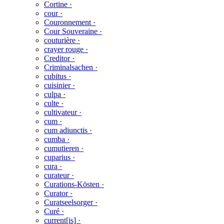
Cortine ·
cour ·
Couronnement ·
Cour Souveraine ·
couturière ·
crayer rouge ·
Creditor ·
Criminalsachen ·
cubitus ·
cuisinier ·
culpa ·
culte ·
cultivateur ·
cum ·
cum adiunctis ·
cumba ·
cumutieren ·
cuparius ·
cura ·
curateur ·
Curations-Kösten ·
Curator ·
Curatseelsorger ·
Curé ·
current[is] ·