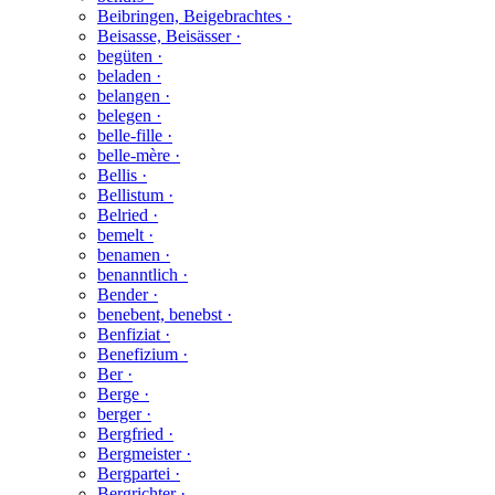
Beibringen, Beigebrachtes ·
Beisasse, Beisässer ·
begüten ·
beladen ·
belangen ·
belegen ·
belle-fille ·
belle-mère ·
Bellis ·
Bellistum ·
Belried ·
bemelt ·
benamen ·
benanntlich ·
Bender ·
benebent, benebst ·
Benfiziat ·
Benefizium ·
Ber ·
Berge ·
berger ·
Bergfried ·
Bergmeister ·
Bergpartei ·
Bergrichter ·