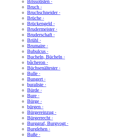
Brissotisten ·
Bruch ·
Bruchschneider ·
Brüche ·
Brückengeld ·
Brudermeister ·
Bruderschaft ·
Brühl ·
Brumaire ·
Bubulcus ·
Bucheln, Bücheln ·
bûcheron ·
Büchsenältester ·
Bulle ·
Bungert ·
buraliste ·
Bürde ·
Bure ·
Bürge ·
bürgen ·
Bürgereinzug ·
Bürgerrecht ·
Burggraf, Burgvogt ·
Burglehen ·
Buße ·