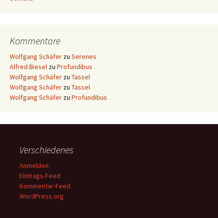
Kommentare
Wolfgang Schäfer
zu
Serenes
Alfred Biesel
zu
Profundibus
Wolfgang Schäfer
zu
Tassel
Wolfgang Schäfer
zu
Tassel
Wolfgang Schäfer
zu
Profundibus
Verschiedenes
Anmelden
Eintrags-Feed
Kommentar-Feed
WordPress.org