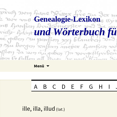
Genealogie-Lexikon
und Wörterbuch fü
Zum
Menü
Inhalt
springen
A
B
C
D
E
F
G
H
I
ille, illa, illud
(lat.)