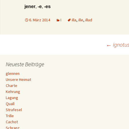
jener
,
-e
,
-es
6. März 2014
I
illa
,
ille
,
illud
Beitrags-
←
ignotu
Navigation
Neueste Beiträge
glennen
Unsere Heimat
Charte
Kehrung
Lagung
Quall
Strafesel
Trille
Cachot
Schranz