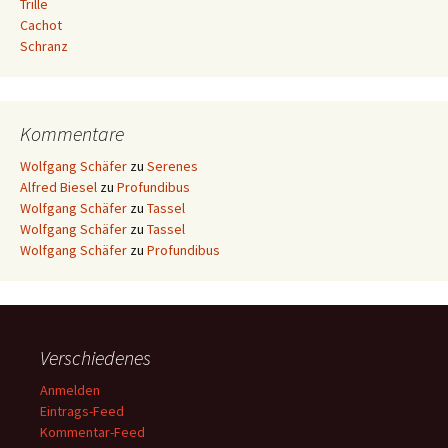
Trille
Cachot
Schranz
Kommentare
Wolfgang Schäfer
zu
Serenes
Alfred Biesel
zu
Profundibus
Wolfgang Schäfer
zu
Tassel
Wolfgang Schäfer
zu
Tassel
Wolfgang Schäfer
zu
Profundibus
Verschiedenes
Anmelden
Eintrags-Feed
Kommentar-Feed