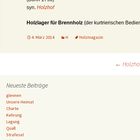
syn.
Holzhof
Holzlager für Brennholz
(der kurtrierischen Bedie
4. März 2014
H
Holzmagazin
Beitrags-
←
Holzho
Navigation
Neueste Beiträge
glennen
Unsere Heimat
Charte
Kehrung
Lagung
Quall
Strafesel