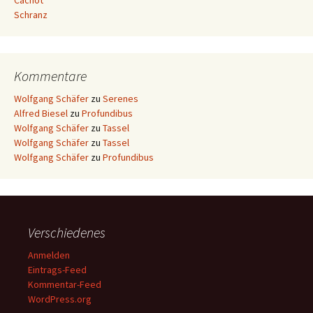
Cachot
Schranz
Kommentare
Wolfgang Schäfer
zu
Serenes
Alfred Biesel
zu
Profundibus
Wolfgang Schäfer
zu
Tassel
Wolfgang Schäfer
zu
Tassel
Wolfgang Schäfer
zu
Profundibus
Verschiedenes
Anmelden
Eintrags-Feed
Kommentar-Feed
WordPress.org