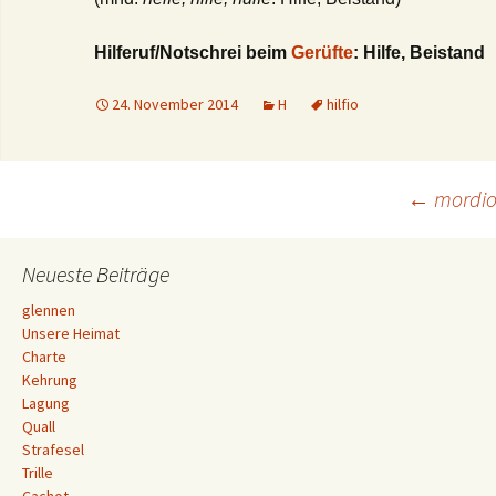
Hilferuf/Notschrei beim
Gerüfte
: Hilfe, Beistand
24. November 2014
H
hilfio
Beitrags-
←
mordi
Navigation
Neueste Beiträge
glennen
Unsere Heimat
Charte
Kehrung
Lagung
Quall
Strafesel
Trille