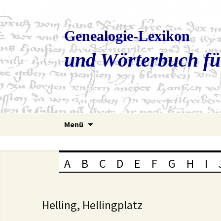
Genealogie-Lexikon
und Wörterbuch fü
Zum
Menü
Inhalt
springen
A
B
C
D
E
F
G
H
I
Helling, Hellingplatz