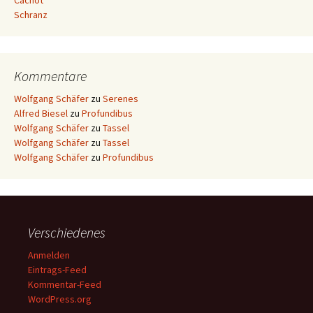
Cachot
Schranz
Kommentare
Wolfgang Schäfer
zu
Serenes
Alfred Biesel
zu
Profundibus
Wolfgang Schäfer
zu
Tassel
Wolfgang Schäfer
zu
Tassel
Wolfgang Schäfer
zu
Profundibus
Verschiedenes
Anmelden
Eintrags-Feed
Kommentar-Feed
WordPress.org