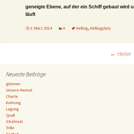
geneigte Ebene, auf der ein Schiff gebaut wird 
läuft
3. März 2014
H
Helling
,
Hellingplatz
Beitrags-
←
Heller
Navigation
Neueste Beiträge
glennen
Unsere Heimat
Charte
Kehrung
Lagung
Quall
Strafesel
Trille