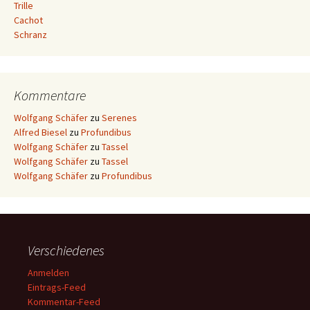
Trille
Cachot
Schranz
Kommentare
Wolfgang Schäfer
zu
Serenes
Alfred Biesel
zu
Profundibus
Wolfgang Schäfer
zu
Tassel
Wolfgang Schäfer
zu
Tassel
Wolfgang Schäfer
zu
Profundibus
Verschiedenes
Anmelden
Eintrags-Feed
Kommentar-Feed