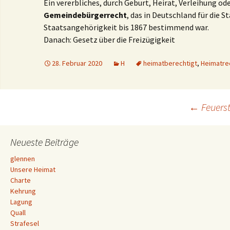
Ein vererbliches, durch Geburt, Heirat, Verleihung o
Gemeindebürgerrecht
, das in Deutschland für die 
Staatsangehörigkeit bis 1867 bestimmend war.
Danach: Gesetz über die Freizügigkeit
28. Februar 2020
H
heimatberechtigt
,
Heimatre
Beitrags-
←
Feuerst
Navigation
Neueste Beiträge
glennen
Unsere Heimat
Charte
Kehrung
Lagung
Quall
Strafesel