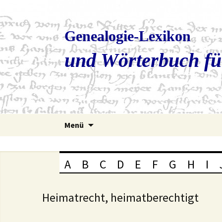
Genealogie-Lexikon
und Wörterbuch fü
Zum
Menü
Inhalt
springen
A
B
C
D
E
F
G
H
I
Heimatrecht, heimatberechtigt