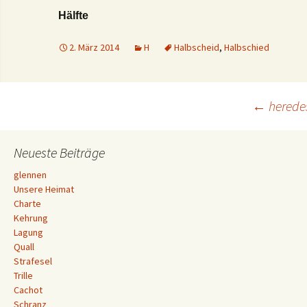
Hälfte
2. März 2014
H
Halbscheid
,
Halbschied
Beitrags-
←
herede
Navigation
Neueste Beiträge
glennen
Unsere Heimat
Charte
Kehrung
Lagung
Quall
Strafesel
Trille
Cachot
Schranz