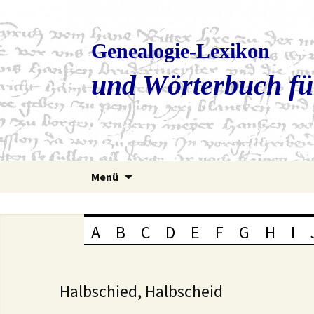
Genealogie-Lexikon
und Wörterbuch fü
Zum
Menü
Inhalt
springen
A
B
C
D
E
F
G
H
I
Halbschied, Halbscheid