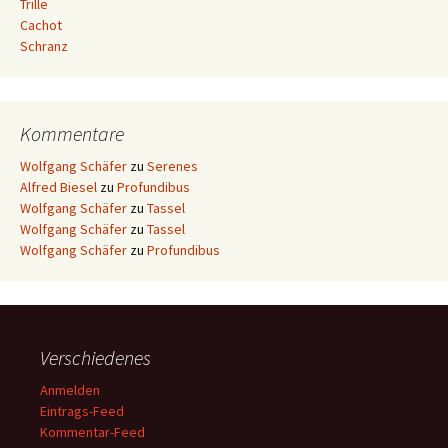
Trille
Cachot
Schranz
Kommentare
Wolfgang Schäfer
zu
Serenes
Alfred Biesel
zu
Profundibus
Wolfgang Schäfer
zu
Tassel
Wolfgang Schäfer
zu
Tassel
Wolfgang Schäfer
zu
Profundibus
Verschiedenes
Anmelden
Eintrags-Feed
Kommentar-Feed