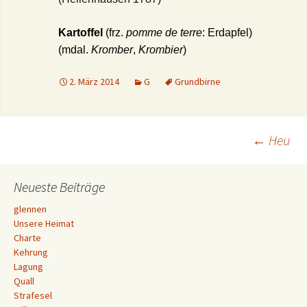
Kartoffel
(frz.
pomme de terre
: Erdapfel)
(mdal.
Kromber
,
Krombier
)
2. März 2014
G
Grundbirne
Beitrags-
←
Heu
Navigation
Neueste Beiträge
glennen
Unsere Heimat
Charte
Kehrung
Lagung
Quall
Strafesel