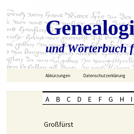
Genealog
und Wörterbuch f
Zum
Abkürzungen
Datenschutzerklärung
Inhalt
springen
A
B
C
D
E
F
G
H
I
Großfürst