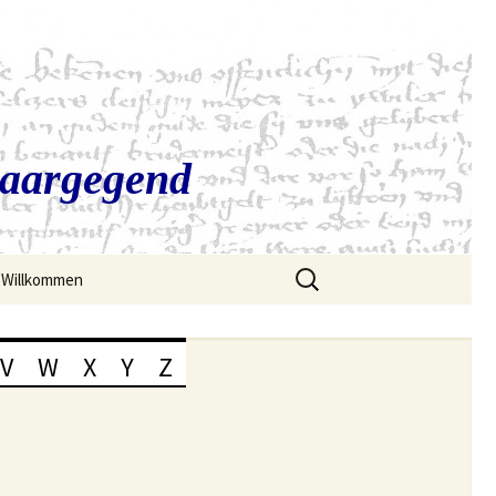
Saargegend
Suchen
Willkommen
nach:
V
W
X
Y
Z