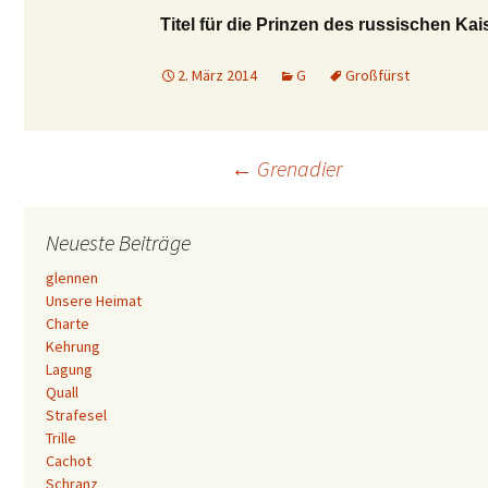
Titel für die Prinzen des russischen Ka
2. März 2014
G
Großfürst
Beitrags-
←
Grenadier
Navigation
Neueste Beiträge
glennen
Unsere Heimat
Charte
Kehrung
Lagung
Quall
Strafesel
Trille
Cachot
Schranz