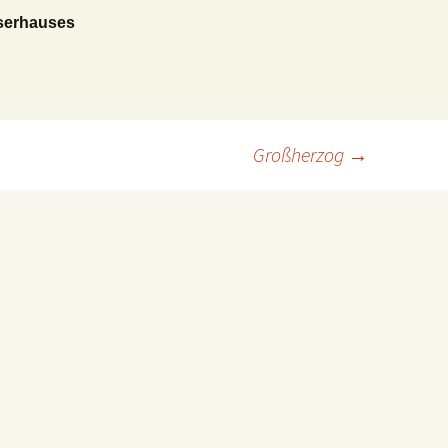
iserhauses
Großherzog
→