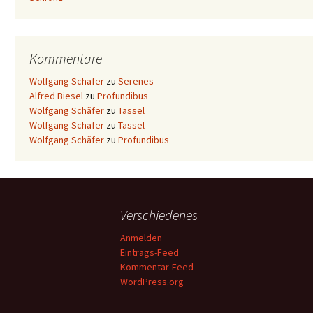
Kommentare
Wolfgang Schäfer
zu
Serenes
Alfred Biesel
zu
Profundibus
Wolfgang Schäfer
zu
Tassel
Wolfgang Schäfer
zu
Tassel
Wolfgang Schäfer
zu
Profundibus
Verschiedenes
Anmelden
Eintrags-Feed
Kommentar-Feed
WordPress.org