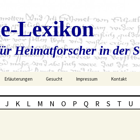
ie-Lexikon
ür Heimatforscher in der 
Erläuterungen
Gesucht
Impressum
Kontakt
J
K
L
M
N
O
P
Q
R
S
T
U