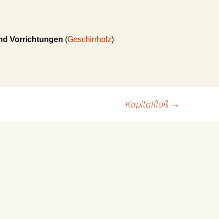
nd Vorrichtungen
(
Geschirrholz
)
Kapitalfloß
→