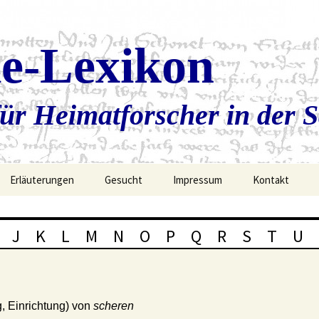
ie-Lexikon
ür Heimatforscher in der 
Erläuterungen
Gesucht
Impressum
Kontakt
J
K
L
M
N
O
P
Q
R
S
T
U
g, Einrichtung) von
scheren