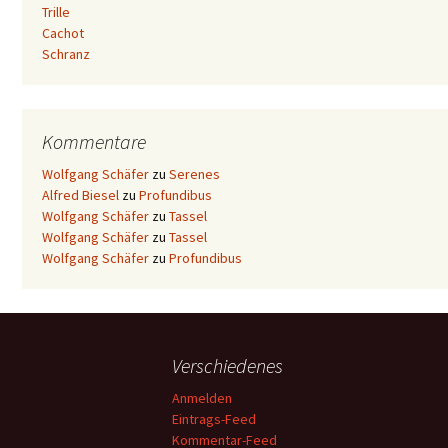
Trille
Cachot
Schranz
Kommentare
Wolfgang Schäfer
zu
Serenes
Alfred Biesel
zu
Profundibus
Wolfgang Schäfer
zu
Tassel
Wolfgang Schäfer
zu
Tassel
Wolfgang Schäfer
zu
Profundibus
Verschiedenes
Anmelden
Eintrags-Feed
Kommentar-Feed