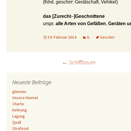
(fnhd.
geschirr
: Gerätschaft, Vehikel)
das [Zurecht
–
]Geschnittene
urspr.
alle Arten von Gefäßen
,
Geräten u
19. Februar 2014
G
Geschirr
Beitrags-
←
Schiffbaum
Navigation
Neueste Beiträge
glennen
Unsere Heimat
Charte
Kehrung
Lagung
Quall
Strafesel