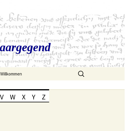
Saargegend
Suchen
Willkommen
nach:
V
W
X
Y
Z