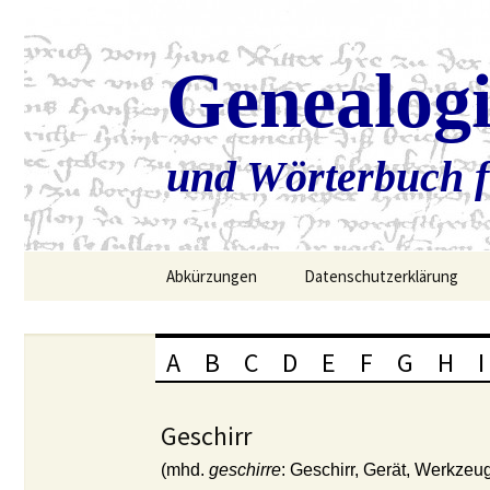
Genealog
und Wörterbuch f
Zum
Abkürzungen
Datenschutzerklärung
Inhalt
springen
A
B
C
D
E
F
G
H
I
Geschirr
(mhd.
geschirre
: Geschirr, Gerät, Werkzeu