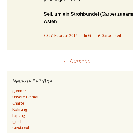
Seil, um ein Strohbündel
(Garbe)
zusamm
Ästen
27. Februar 2014
G
Garbenseil
Beitrags-
←
Ganerbe
Navigation
Neueste Beiträge
glennen
Unsere Heimat
Charte
Kehrung
Lagung
Quall
Strafesel