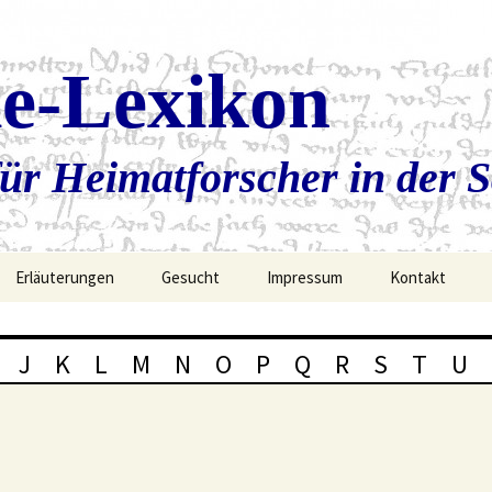
ie-Lexikon
ür Heimatforscher in der 
Erläuterungen
Gesucht
Impressum
Kontakt
J
K
L
M
N
O
P
Q
R
S
T
U