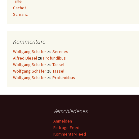
Trille
Cachot
Schranz
Kommentare
Wolfgang Schäfer
zu
Serenes
Alfred Biesel
zu
Profundibus
Wolfgang Schäfer
zu
Tassel
Wolfgang Schäfer
zu
Tassel
Wolfgang Schäfer
zu
Profundibus
Verschiedenes
Anmelden
Eintrags-Feed
Kommentar-Feed