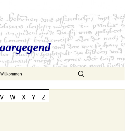
Saargegend
Suchen
Willkommen
nach:
V
W
X
Y
Z